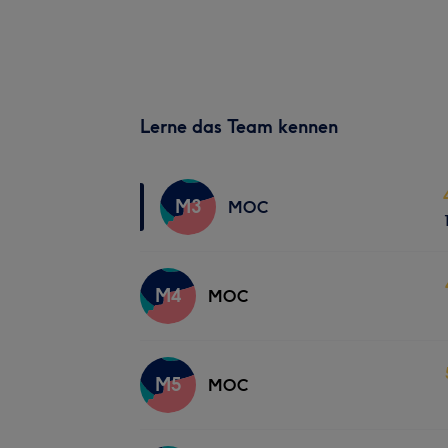
Lerne das Team kennen
M3
MOC
M4
MOC
M5
MOC