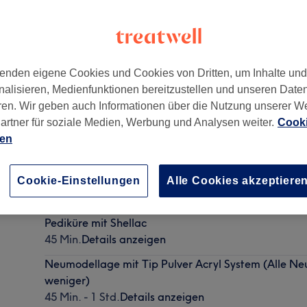
enden eigene Cookies und Cookies von Dritten, um Inhalte un
nalisieren, Medienfunktionen bereitzustellen und unseren Date
ren. Wir geben auch Informationen über die Nutzung unserer W
ngang neben ehem. Karstadt
,
München
,
80333
artner für soziale Medien, Werbung und Analysen weiter.
Cooki
ien
Auffüllen mit Acryl
Cookie-Einstellungen
Alle Cookies akzeptiere
35 Min. - 50 Min.
Details anzeigen
Pediküre mit Shellac
45 Min.
Details anzeigen
Neumodellage mit Tip Pulver Acryl System (Alle Ne
weniger)
45 Min. - 1 Std.
Details anzeigen