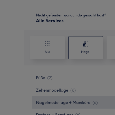
Nicht gefunden wonach du gesucht hast?
Alle Services
Alle
Nägel
Füße
(
2
)
Zehenmodellage
(
6
)
Nagelmodellage + Maniküre
(
6
)
Designs + Sonstiges
(
6
)