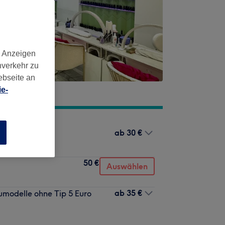
d Anzeigen
nverkehr zu
ebseite an
e-
ab
30 €
n
50 €
Auswählen
ab
35 €
umodelle ohne Tip 5 Euro