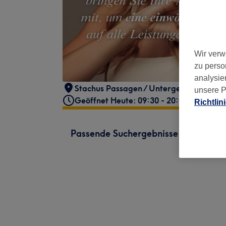
Wir verw
zu perso
analysie
Stachus Passagen / Untergeschoss / Ei
unsere P
Geöffnet Heute: 09:30 - 20:00
Richtlin
Passende Suchergebnisse