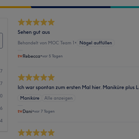
Sehen gut aus
Behandelt von MOC Team 1
•
Nägel auffüllen
Rebecca
•
vor 5 Tagen
77
27
Ich war spontan zum ersten Mal hier. Maniküre plus
10
Maniküre
Alle anzeigen
6
Dani
•
vor 7 Tagen
4