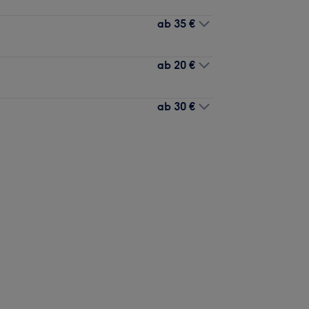
ab
35 €
ab
20 €
ab
30 €