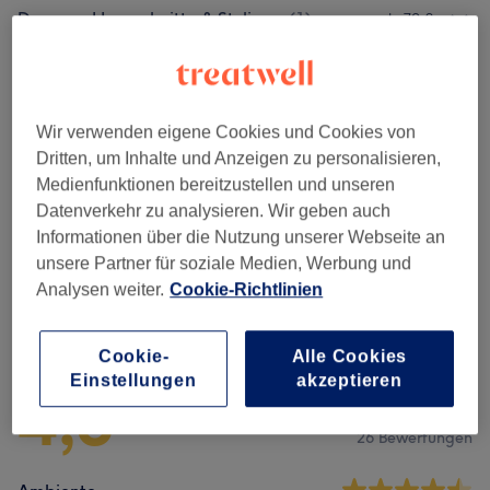
Damen - Haarschnitte & Stylings
(
1
)
ab 70 €
Damen - Farbe & Coloration
(
6
)
ab 80 €
Herren - Haarschnitte & Stylings
(
1
)
45 €
Wir verwenden eigene Cookies und Cookies von
Dritten, um Inhalte und Anzeigen zu personalisieren,
Herren - Farbe & Grauhaarkaschierung
(
1
)
50 €
Medienfunktionen bereitzustellen und unseren
Datenverkehr zu analysieren. Wir geben auch
Haarverlängerung
(
1
)
20 €
Informationen über die Nutzung unserer Webseite an
unsere Partner für soziale Medien, Werbung und
Analysen weiter.
Cookie-Richtlinien
Salonbewertungen
Cookie-
Alle Cookies
Einstellungen
akzeptieren
4,8
26 Bewertungen