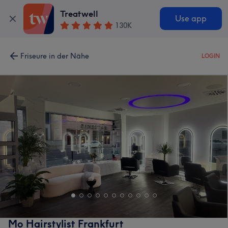
Treatwell
Use app
130K
Friseure in der Nähe
LOGIN
Mo Hairstylist Frankfurt