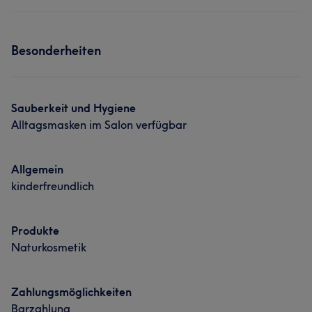
Nägel
Gesicht
Haarentfernung
Professionell
6
Kompetent
6
Services
Besonderheiten
Nägel
Sauberkeit und Hygiene
Alltagsmasken im Salon verfügbar
Allgemein
kinderfreundlich
Produkte
Naturkosmetik
Zahlungsmöglichkeiten
Barzahlung