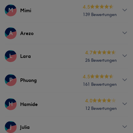
Services
4.5
M
Mimi
139 Bewertungen
Nägel
Gesicht
Services
A
Arezo
Was unsere Kunden über Dana sagen
Nägel
Gesicht
Massage
Freundlich
6
Services
4.7
L
Lara
26 Bewertungen
Was unsere Kunden über Mimi sagen
Nägel
Gesicht
Kompetent
7
Professionell
5
Services
4.5
P
Phuong
161 Bewertungen
Nägel
Gesicht
Haarentfernung
Services
4.0
H
Hamide
12 Bewertungen
Nägel
Gesicht
Haarentfernung
Services
J
Julia
Was unsere Kunden über Phuong sagen