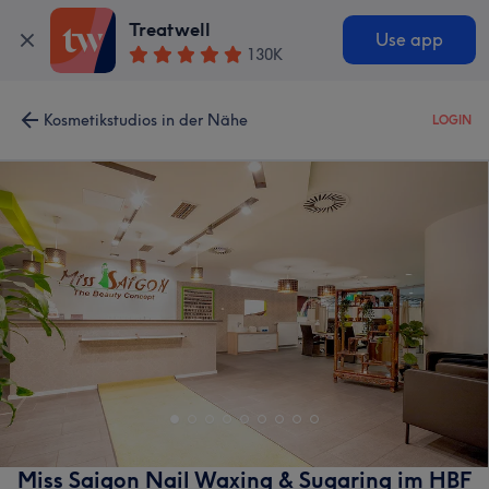
Treatwell
Use app
130K
Kosmetikstudios in der Nähe
LOGIN
Miss Saigon Nail Waxing & Sugaring im HBF