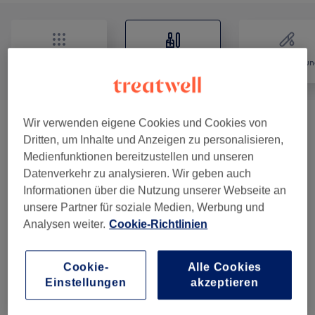
Alle
Nägel
Haarentfernun
Wir verwenden eigene Cookies und Cookies von
Damen - Sugaring
(
1
)
ab 5 €
Dritten, um Inhalte und Anzeigen zu personalisieren,
Medienfunktionen bereitzustellen und unseren
Nagelmodellagen
(
4
)
ab 25 €
Datenverkehr zu analysieren. Wir geben auch
Informationen über die Nutzung unserer Webseite an
Nagelmodellagen
(
5
)
ab 15 €
unsere Partner für soziale Medien, Werbung und
Analysen weiter.
Cookie-Richtlinien
Maniküre & Pediküre
(
16
)
ab 8 €
Nailart
(
2
)
ab 3 €
Cookie-
Alle Cookies
Einstellungen
akzeptieren