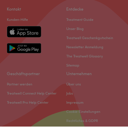
Kontakt
Entdecke
Kunden-Hilfe
Treatment Guide
Unser Blog
Treatwell Geschenkgutschein
Newsletter Anmeldung
The Treatwell Glossary
Sitemap
Geschäftspartner
Unternehmen
Partner werden
Über uns
Treatwell Connect Help Center
Jobs
Treatwell Pro Help Center
Impressum
Cookie-Einstellungen
Rechtliches & GDPR