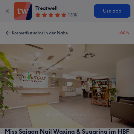
Treatwell
Use app
130K
Kosmetikstudios in der Nähe
LOGIN
Miss Saigon Nail Waxing & Sugaring im HBF