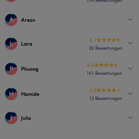
139 Bewertungen
Nägel
Gesicht
Services
A
Arezo
Was unsere Kunden über Dana sagen
Nägel
Gesicht
Massage
Freundlich
6
Services
4.7
L
Lara
26 Bewertungen
Was unsere Kunden über Mimi sagen
Nägel
Gesicht
Kompetent
7
Professionell
5
Services
4.5
P
Phuong
161 Bewertungen
Nägel
Gesicht
Haarentfernung
Services
4.0
H
Hamide
12 Bewertungen
Nägel
Gesicht
Haarentfernung
Services
J
Julia
Was unsere Kunden über Phuong sagen
Nägel
Gesicht
Haarentfernung
Professionell
6
Kompetent
6
Services