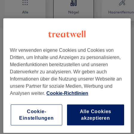
Alle
Nägel
Haarentfernun
Damen - Sugaring
(
1
)
ab 5 €
Wir verwenden eigene Cookies und Cookies von
Nagelmodellagen
(
4
)
ab 25 €
Dritten, um Inhalte und Anzeigen zu personalisieren,
Medienfunktionen bereitzustellen und unseren
Nagelmodellagen
(
5
)
ab 15 €
Datenverkehr zu analysieren. Wir geben auch
Informationen über die Nutzung unserer Webseite an
Maniküre & Pediküre
(
16
)
ab 8 €
unsere Partner für soziale Medien, Werbung und
Analysen weiter.
Cookie-Richtlinien
Nailart
(
2
)
ab 3 €
Cookie-
Alle Cookies
Einstellungen
akzeptieren
Salonbewertungen