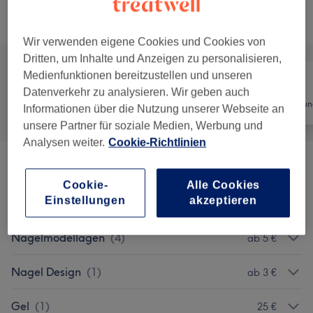
Nicht gefunden wonach du gesucht hast?
Alle Services
Wir verwenden eigene Cookies und Cookies von
Dritten, um Inhalte und Anzeigen zu personalisieren,
Medienfunktionen bereitzustellen und unseren
Datenverkehr zu analysieren. Wir geben auch
Alle
Nägel
Haarentfernun
Informationen über die Nutzung unserer Webseite an
unsere Partner für soziale Medien, Werbung und
Analysen weiter.
Cookie-Richtlinien
Nagelmodellage
(
7
)
ab 5 €
Cookie-
Alle Cookies
Einstellungen
akzeptieren
Maniküre & Pediküre
(
17
)
ab 8 €
Nagelmodellagen
(
4
)
ab 5 €
Nagel Design
(
1
)
ab 3 €
Gel
(
1
)
25 €