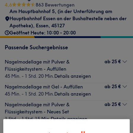
4,6
863 Bewertungen
Am Hauptbahnhof 5
,
(in der Unterführung am
Hauptbahnhof Essen an der Bushaltestelle neben der
Apotheke)
,
Essen
,
45127
Geöffnet Heute: 10:00 - 20:00
Passende Suchergebnisse
ab
25 €
Nagelmodellage mit Pulver &
Flüssigkeitsystem - Auffüllen
45 Min. - 1 Std. 20 Min.
Details anzeigen
ab
25 €
Nagelmodellage mit Gel - Auffüllen
45 Min. - 1 Std. 20 Min.
Details anzeigen
ab
25 €
Nagelmodellage mit Pulver &
Flüssigkeitsystem - Neues Set
1 Std. - 1 Std. 15 Min.
Details anzeigen