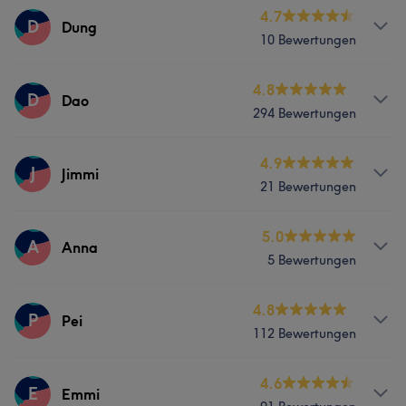
Services
4.7
D
Dung
10 Bewertungen
Nägel
Haarentfernung
Services
4.8
D
Dao
294 Bewertungen
Nägel
Massage
Haarentfernung
Services
4.9
J
Jimmi
21 Bewertungen
Nägel
Gesicht
Haarentfernung
Services
5.0
A
Anna
Portfolio
5 Bewertungen
Nägel
Gesicht
Haarentfernung
Services
4.8
P
Pei
112 Bewertungen
Nägel
Gesicht
Haarentfernung
Services
4.6
E
Emmi