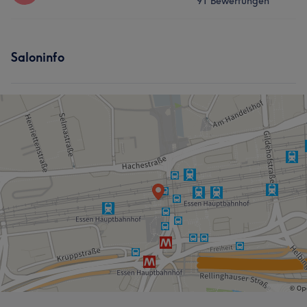
91 Bewertungen
Nägel
Massage
Haarentfernung
Services
Was unsere Kunden über Dao sagen
Saloninfo
Nägel
Gesicht
Massage
Professionell
19
Sympathisch
9
Talentiert
8
Haarentfernung
Gründlich
8