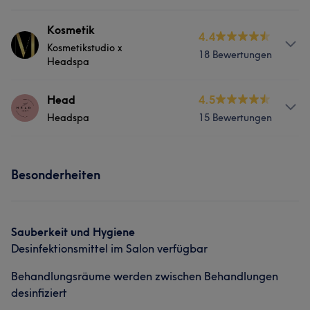
Kosmetik
4.4
Kosmetikstudio x
18 Bewertungen
Headspa
Services
Head
4.5
Headspa
15 Bewertungen
Nägel
Körper
Friseur
Gesicht
Services
Massage
Haarentfernung
Besonderheiten
Friseur
Gesicht
Massage
Kosmetische Zahnmedizin
Sauberkeit und Hygiene
Desinfektionsmittel im Salon verfügbar
Behandlungsräume werden zwischen Behandlungen
desinfiziert