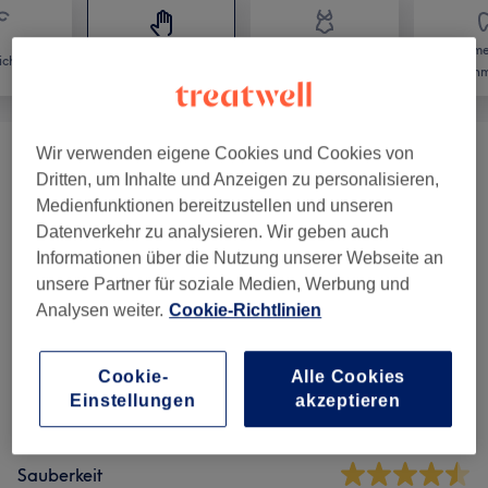
Kosme
icht
Massage
Körper
Zahnm
Wir verwenden eigene Cookies und Cookies von
Japanese Head Spa
(
6
)
ab 79 €
Dritten, um Inhalte und Anzeigen zu personalisieren,
Medienfunktionen bereitzustellen und unseren
Datenverkehr zu analysieren. Wir geben auch
Salonbewertungen
Informationen über die Nutzung unserer Webseite an
unsere Partner für soziale Medien, Werbung und
Analysen weiter.
Cookie-Richtlinien
4,4
41 Bewertungen
Cookie-
Alle Cookies
Einstellungen
akzeptieren
Ambiente
Sauberkeit