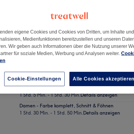
enden eigene Cookies und Cookies von Dritten, um Inhalte un
nalisieren, Medienfunktionen bereitzustellen und unseren Date
sen
,
45147
ren. Wir geben auch Informationen über die Nutzung unserer W
artner für soziale Medien, Werbung und Analysen weiter.
Cooki
ien
Damen - Intensivtönung
1 Std. 5 Min.
Details anzeigen
Cookie-Einstellungen
Alle Cookies akzeptiere
Damen - Farbe komplett
1 Std. 5 Min. - 1 Std. 30 Min.
Details anzeigen
Damen - Farbe komplett, Schnitt & Föhnen
1 Std. 30 Min. - 1 Std. 50 Min.
Details anzeigen