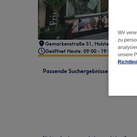
Wir verw
zu perso
Gemarkenstraße 51
,
Holsterhausen
,
Es
analysie
Geöffnet Heute: 09:00 - 19:00
unsere P
Richtlin
Passende Suchergebnisse