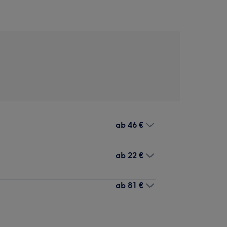
ab
46 €
ab
22 €
ab
81 €