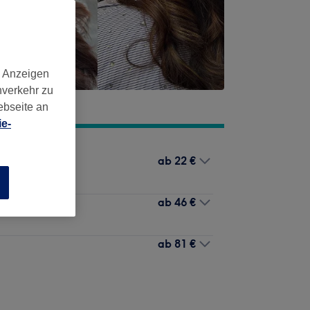
d Anzeigen
nverkehr zu
ebseite an
e-
ab
22 €
n
ab
46 €
ab
81 €