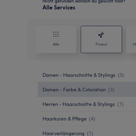
Nicht gefunden wonach du gesucht hast?
Alle Services
Alle
Friseur
H
Damen - Haarschnitte & Stylings
(
5
)
Damen - Farbe & Coloration
(
3
)
Herren - Haarschnitte & Stylings
(
7
)
Haarkuren & Pflege
(
4
)
Haarverlängerung
(
1
)