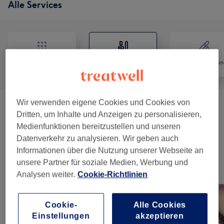
Alle Services
Alle
Nägel
Haarentfernun
Wir verwenden eigene Cookies und Cookies von
Maniküre & Pediküre
(
17
)
ab 8 €
Dritten, um Inhalte und Anzeigen zu personalisieren,
Medienfunktionen bereitzustellen und unseren
Nagelmodellage
(
12
)
ab 10 €
Datenverkehr zu analysieren. Wir geben auch
Informationen über die Nutzung unserer Webseite an
unsere Partner für soziale Medien, Werbung und
Unsere Arbeit
Analysen weiter.
Cookie-Richtlinien
Bild anklicken für weitere Details
Cookie-
Alle Cookies
Einstellungen
akzeptieren