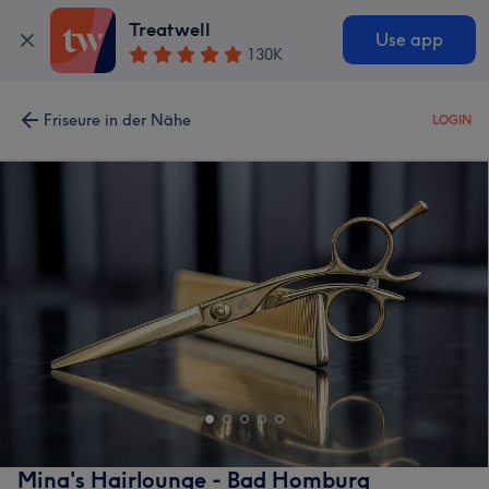
Treatwell
Use app
130K
Friseure in der Nähe
LOGIN
Mina's Hairlounge - Bad Homburg