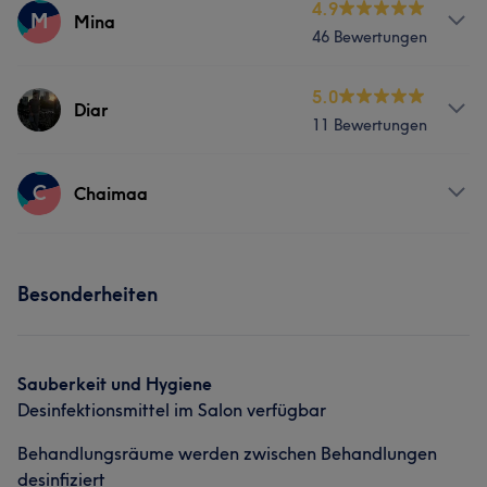
4.9
M
Mina
46 Bewertungen
Services
5.0
Diar
11 Bewertungen
Friseur
Gesicht
Haarentfernung
Services
C
Chaimaa
Was unsere Kunden über Mina sagen
Friseur
Gesicht
Haarentfernung
Sympathisch
5
Services
Besonderheiten
Portfolio
Friseur
Gesicht
Haarentfernung
Sauberkeit und Hygiene
Desinfektionsmittel im Salon verfügbar
Behandlungsräume werden zwischen Behandlungen
desinfiziert