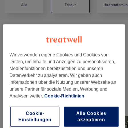
Alle
Friseur
Haarentfernun
Damen - Haarschnitte & Stylings
(
11
)
ab 35 €
Herren - Haarschnitte & Stylings
(
8
)
ab 17 €
Wir verwenden eigene Cookies und Cookies von
Damen - Farbe & Coloration
(
12
)
ab 60 €
Dritten, um Inhalte und Anzeigen zu personalisieren,
Medienfunktionen bereitzustellen und unseren
Herren - Farbe & Grauhaarkaschierung
(
1
)
73 €
Datenverkehr zu analysieren. Wir geben auch
Informationen über die Nutzung unserer Webseite an
Haarverlängerung
(
1
)
ab 350 €
unsere Partner für soziale Medien, Werbung und
Analysen weiter.
Cookie-Richtlinien
Unsere Arbeit
Bild anklicken für weitere Details
Cookie-
Alle Cookies
Einstellungen
akzeptieren