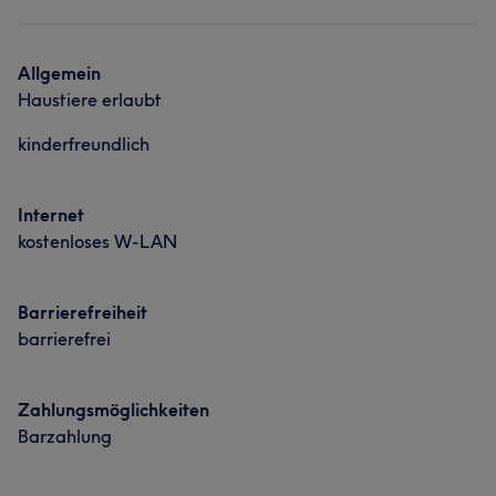
Nägel
Gesicht
Massage
Was unsere Kunden über MA sagen
Allgemein
Haustiere erlaubt
Kompetent
7
kinderfreundlich
Internet
kostenloses W-LAN
Barrierefreiheit
barrierefrei
Zahlungsmöglichkeiten
Barzahlung