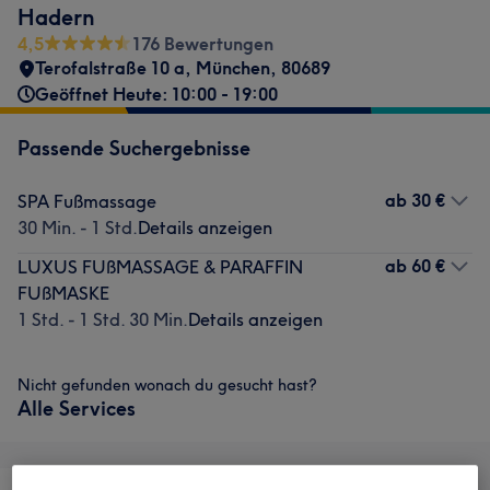
Hadern
4,5
176 Bewertungen
Terofalstraße 10 a
,
München
,
80689
Geöffnet Heute: 10:00 - 19:00
Passende Suchergebnisse
ab
30 €
SPA Fußmassage
30 Min. - 1 Std.
Details anzeigen
ab
60 €
LUXUS FUßMASSAGE & PARAFFIN
FUßMASKE
1 Std. - 1 Std. 30 Min.
Details anzeigen
Nicht gefunden wonach du gesucht hast?
Alle Services