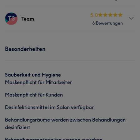
Nägel
Gesicht
Haarentfernung
Services
5.0
T3
Team
Portfolio
6 Bewertungen
Nägel
Gesicht
Massage
Services
Portfolio
Besonderheiten
Nägel
Gesicht
Massage
Was unsere Kunden über Team sagen
Portfolio
Sauberkeit und Hygiene
Maskenpflicht für Mitarbeiter
Freundlich
12
Kompetent
7
Sympathisch
7
Maskenpflicht für Kunden
Was unsere Kunden über Team sagen
Gründlich
7
Desinfektionsmittel im Salon verfügbar
Freundlich
43
Kompetent
37
Professionell
35
Behandlungsräume werden zwischen Behandlungen
Gründlich
34
desinfiziert
Behandlungsmaterialien werden zwischen