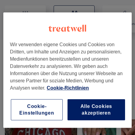
Alle
Nägel
Haarentfernun
Wir verwenden eigene Cookies und Cookies von
Extras Nägel (zubuchbarzur
Dritten, um Inhalte und Anzeigen zu personalisieren,
ab 0,50 €
Neumondllage Und Auffüllen)
(
7
)
Medienfunktionen bereitzustellen und unseren
Datenverkehr zu analysieren. Wir geben auch
Informationen über die Nutzung unserer Webseite an
Maniküre & Pediküre
(
12
)
ab 10 €
unsere Partner für soziale Medien, Werbung und
Analysen weiter.
Cookie-Richtlinien
Nagelmodellagen
(
9
)
ab 1 €
Cookie-
Alle Cookies
Unsere Arbeit
Einstellungen
akzeptieren
Bild anklicken für weitere Details