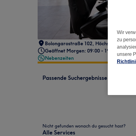
Wir verw
zu perso
Bolongarostraße 102
,
Höchst
,
Frankfur
analysie
Geöffnet Morgen: 09:00 - 19:00
unsere P
Nebenzeiten
Richtlin
Passende Suchergebnisse
Nicht gefunden wonach du gesucht hast?
Alle Services