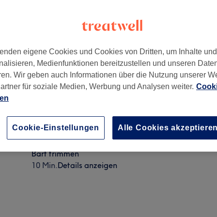
enden eigene Cookies und Cookies von Dritten, um Inhalte un
nalisieren, Medienfunktionen bereitzustellen und unseren Date
t am Main
,
65929
ren. Wir geben auch Informationen über die Nutzung unserer W
artner für soziale Medien, Werbung und Analysen weiter.
Cooki
ien
Nassrasur
Cookie-Einstellungen
Alle Cookies akzeptiere
15 Min.
Details anzeigen
Bart trimmen
10 Min.
Details anzeigen