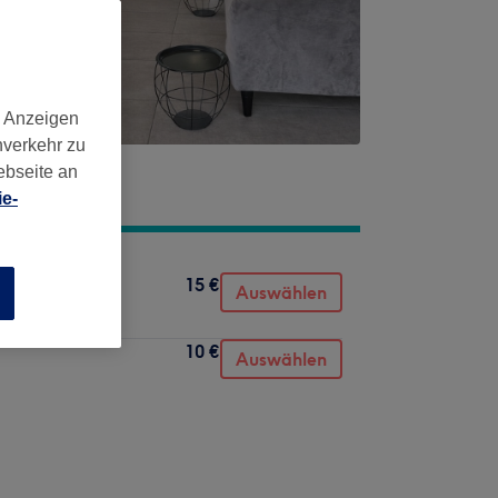
d Anzeigen
nverkehr zu
ebseite an
e-
15 €
Auswählen
n
10 €
Auswählen