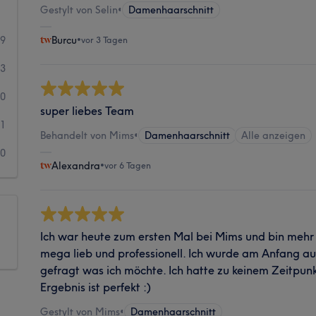
Gestylt von Selin
•
Damenhaarschnitt
49
Burcu
•
vor 3 Tagen
3
0
super liebes Team
1
Behandelt von Mims
•
Damenhaarschnitt
Alle anzeigen
0
Alexandra
•
vor 6 Tagen
Ich war heute zum ersten Mal bei Mims und bin mehr 
mega lieb und professionell. Ich wurde am Anfang au
gefragt was ich möchte. Ich hatte zu keinem Zeitpunk
Ergebnis ist perfekt :)
Gestylt von Mims
•
Damenhaarschnitt