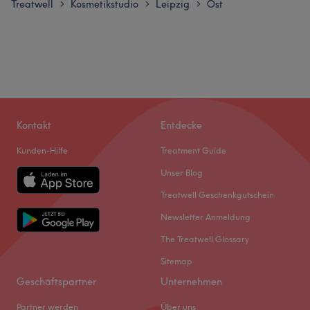
Treatwell
Kosmetikstudio
Leipzig
Ost
>
>
>
Kontakt
Entdecke
Kunden-Hilfe
Treatment Guide
Unser Blog
Treatwell Geschenkgutschein
Newsletter Anmeldung
The Treatwell Glossary
Sitemap
Geschäftspartner
Unternehmen
Partner werden
Über uns