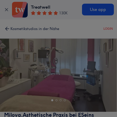
Treatwell
Use app
130K
Kosmetikstudios in der Nähe
LOGIN
Milova.Asthetische Praxis bei ESeins