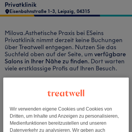
Privatklinik
Eisenbahnstraße 1-3
,
Leipzig
,
04315
Milova.Asthetische Praxis bei ESeins
Privatklinik nimmt derzeit keine Buchungen
über Treatwell entgegen. Nutzen Sie das
Suchfeld oben auf der Seite, um
verfügbare
Salons in Ihrer Nähe zu finden.
Dort warten
viele erstklassige Profis auf Ihren Besuch.
Finde die besten Salons in deiner Nähe
Wir verwenden eigene Cookies und Cookies von
Dritten, um Inhalte und Anzeigen zu personalisieren,
Auf Treatwell finden
Medienfunktionen bereitzustellen und unseren
Datenverkehr zu analysieren. Wir geben auch