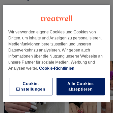
Maniküre & Massage
(
1
)
ab 15 €
Pediküre & Massage
(
1
)
ab 28 €
Wir verwenden eigene Cookies und Cookies von
Nagelmodellage
(
2
)
ab 35 €
Dritten, um Inhalte und Anzeigen zu personalisieren,
Medienfunktionen bereitzustellen und unseren
Datenverkehr zu analysieren. Wir geben auch
Unsere Arbeit
Informationen über die Nutzung unserer Webseite an
Bild anklicken für weitere Details
unsere Partner für soziale Medien, Werbung und
Analysen weiter.
Cookie-Richtlinien
Cookie-
Alle Cookies
Einstellungen
akzeptieren