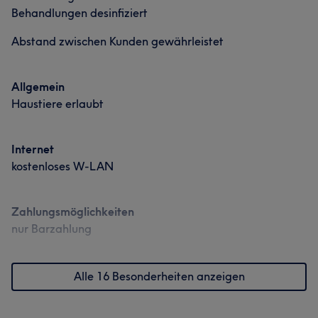
Behandlungen desinfiziert
Was unsere Kunden über Lena sagen
Abstand zwischen Kunden gewährleistet
Erfahren
5
Allgemein
Haustiere erlaubt
Internet
kostenloses W-LAN
Zahlungsmöglichkeiten
nur Barzahlung
Alle 16 Besonderheiten anzeigen