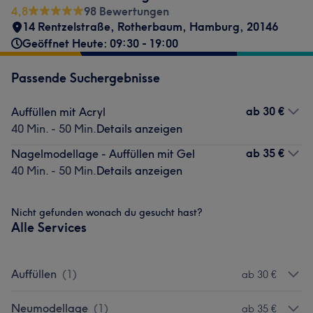
4,8
98 Bewertungen
14 Rentzelstraße
,
Rotherbaum
,
Hamburg
,
20146
Geöffnet Heute: 09:30 - 19:00
Passende Suchergebnisse
ab
30 €
Auffüllen mit Acryl
40 Min. - 50 Min.
Details anzeigen
ab
35 €
Nagelmodellage - Auffüllen mit Gel
40 Min. - 50 Min.
Details anzeigen
Nicht gefunden wonach du gesucht hast?
Alle Services
Auffüllen
(
1
)
ab 30 €
Neumodellage
(
1
)
ab 35 €