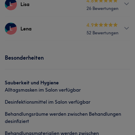
4.8
L
Lisa
26 Bewertungen
Services
4.9
L
Lena
52 Bewertungen
Nägel
Services
Portfolio
Besonderheiten
Nägel
Portfolio
Sauberkeit und Hygiene
Alltagsmasken im Salon verfügbar
Desinfektionsmittel im Salon verfügbar
Behandlungsräume werden zwischen Behandlungen
desinfiziert
Behandlungsmaterialien werden zwischen