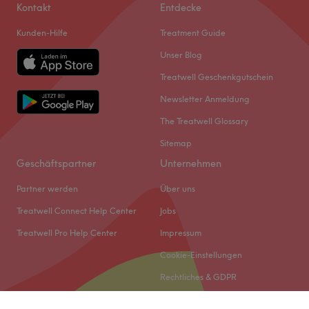
Kontakt
Entdecke
Kunden-Hilfe
Treatment Guide
Unser Blog
Treatwell Geschenkgutschein
Newsletter Anmeldung
The Treatwell Glossary
Sitemap
Geschäftspartner
Unternehmen
Partner werden
Über uns
Treatwell Connect Help Center
Jobs
Treatwell Pro Help Center
Impressum
Cookie-Einstellungen
Rechtliches & GDPR