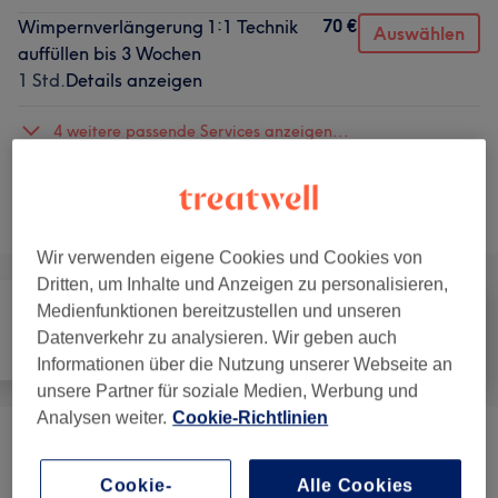
70 €
Wimpernverlängerung 1:1 Technik
Auswählen
auffüllen bis 3 Wochen
1 Std.
Details anzeigen
4 weitere passende Services anzeigen...
Nicht gefunden wonach du gesucht hast?
Alle Services
Wir verwenden eigene Cookies und Cookies von
Dritten, um Inhalte und Anzeigen zu personalisieren,
Medienfunktionen bereitzustellen und unseren
Datenverkehr zu analysieren. Wir geben auch
Alle
Nägel
Gesicht
Informationen über die Nutzung unserer Webseite an
unsere Partner für soziale Medien, Werbung und
Analysen weiter.
Cookie-Richtlinien
Beratung
(
1
)
55 €
Cookie-
Alle Cookies