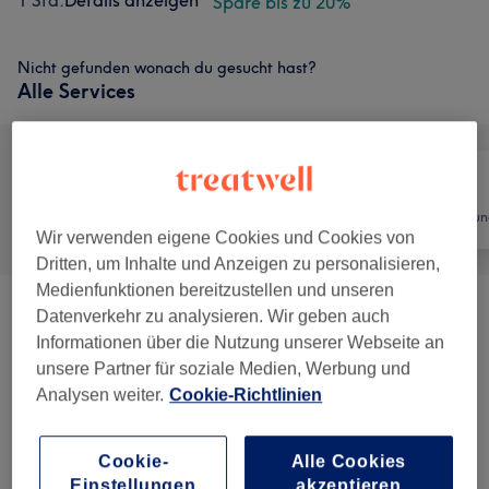
1 Std.
Details anzeigen
Spare bis zu 20%
Nicht gefunden wonach du gesucht hast?
Alle Services
Alle
Friseur
Haarentfernun
Wir verwenden eigene Cookies und Cookies von
Dritten, um Inhalte und Anzeigen zu personalisieren,
Medienfunktionen bereitzustellen und unseren
Datenverkehr zu analysieren. Wir geben auch
Bestseller & Angebote
(
2
)
ab 48 €
Informationen über die Nutzung unserer Webseite an
unsere Partner für soziale Medien, Werbung und
VIP Services (z.B. Für Hochzeiten)
(
2
)
ab 35 €
Analysen weiter.
Cookie-Richtlinien
Bart & Kopfrasur
(
4
)
ab 25 €
Cookie-
Alle Cookies
Haarschnitte Und Bart Rasur
(
8
)
ab 30 €
Einstellungen
akzeptieren