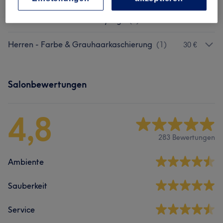
Kinder - Haarschnitte & Stylings
(
1
)
ab 30 €
Herren - Farbe & Grauhaarkaschierung
(
1
)
30 €
Salonbewertungen
4,8
283 Bewertungen
Ambiente
Sauberkeit
Service