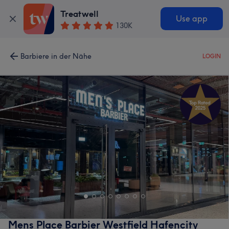
Treatwell
Use app
130K
Barbiere in der Nähe
LOGIN
Mens Place Barbier Westfield Hafencity