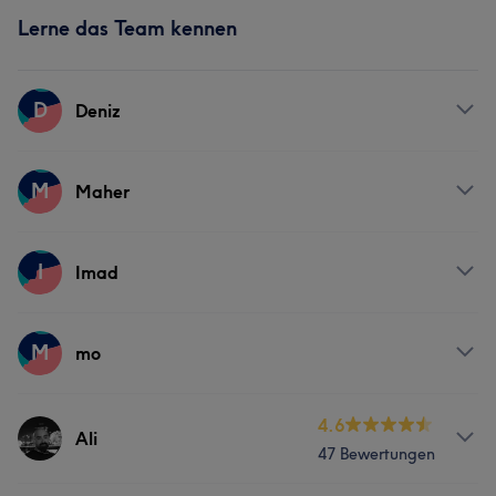
Lerne das Team kennen
D
Deniz
Services
M
Maher
Nägel
Friseur
Services
I
Imad
Friseur
Gesicht
Massage
Services
M
mo
Haarentfernung
Friseur
Gesicht
Massage
Services
4.6
Ali
Haarentfernung
47 Bewertungen
Friseur