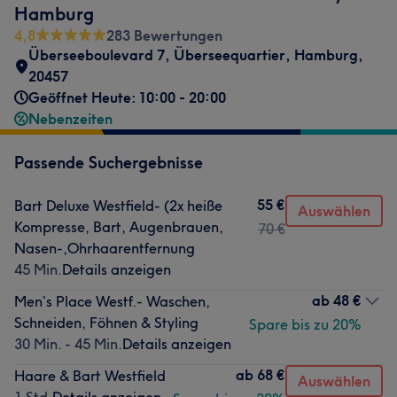
Hamburg
4,8
283 Bewertungen
Überseeboulevard 7
,
Überseequartier
,
Hamburg
,
20457
Geöffnet Heute: 10:00 - 20:00
Nebenzeiten
Passende Suchergebnisse
55 €
Bart Deluxe Westfield- (2x heiße
Auswählen
Kompresse, Bart, Augenbrauen,
70 €
Nasen-,Ohrhaarentfernung
45 Min.
Details anzeigen
ab
48 €
Men’s Place Westf.- Waschen,
Schneiden, Föhnen & Styling
Spare bis zu 20%
30 Min. - 45 Min.
Details anzeigen
ab
68 €
Haare & Bart Westfield
Auswählen