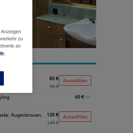
d Anzeigen
nverkehr zu
ebseite an
e-
85 €
 Nackenmassage
n
Auswählen
90 €
60 €
yling
120 €
aske, Augenbrauen,
Auswählen
149 €