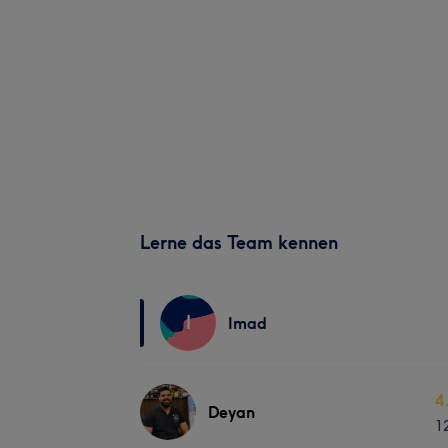
Lerne das Team kennen
I
Imad
4
Deyan
1