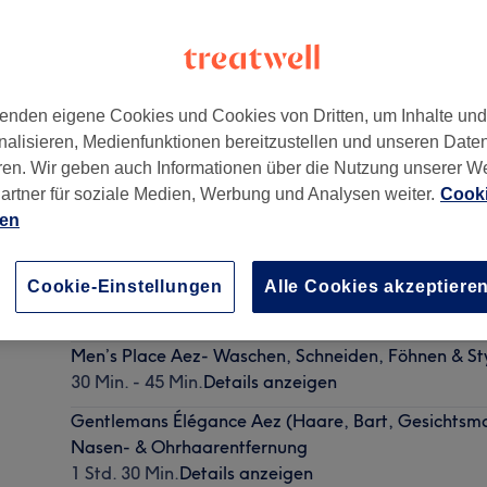
enden eigene Cookies und Cookies von Dritten, um Inhalte un
nalisieren, Medienfunktionen bereitzustellen und unseren Date
ren. Wir geben auch Informationen über die Nutzung unserer W
)
,
Hamburg
,
22391
artner für soziale Medien, Werbung und Analysen weiter.
Cooki
ien
Classique Pakét Aez (Haare & Bart ink. Kopf- und
Cookie-Einstellungen
Alle Cookies akzeptiere
1 Std.
Details anzeigen
Men’s Place Aez- Waschen, Schneiden, Föhnen & St
30 Min. - 45 Min.
Details anzeigen
Gentlemans Élégance Aez (Haare, Bart, Gesichtsm
Nasen- & Ohrhaarentfernung
1 Std. 30 Min.
Details anzeigen