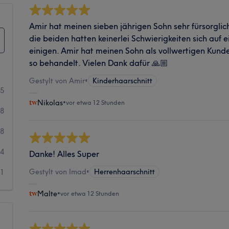
Amir hat meinen sieben jährigen Sohn sehr fürsorglic
die beiden hatten keinerlei Schwierigkeiten sich auf 
einigen. Amir hat meinen Sohn als vollwertigen Kund
so behandelt. Vielen Dank dafür 🙏🏼
Gestylt von Amir
•
Kinderhaarschnitt
55
Nikolas
•
vor etwa 12 Stunden
48
8
4
Danke! Alles Super
Gestylt von Imad
•
Herrenhaarschnitt
1
Malte
•
vor etwa 12 Stunden