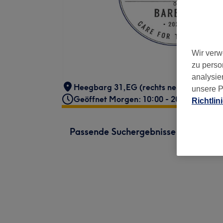
Wir verw
zu perso
analysie
Heegbarg 31,EG (rechts neben Douglas
unsere P
Geöffnet Morgen: 10:00 - 20:00
Richtlin
Passende Suchergebnisse