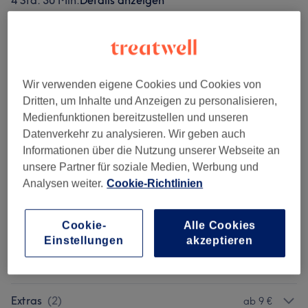
4 Std. 30 Min.
Details anzeigen
5 weitere passende Services anzeigen...
Nicht gefunden wonach du gesucht hast?
Alle Services
Wir verwenden eigene Cookies und Cookies von
Dritten, um Inhalte und Anzeigen zu personalisieren,
Medienfunktionen bereitzustellen und unseren
Woman Hairstyles
(
15
)
ab 100 €
Datenverkehr zu analysieren. Wir geben auch
Informationen über die Nutzung unserer Webseite an
Retwist
(
1
)
ab 95 €
unsere Partner für soziale Medien, Werbung und
Analysen weiter.
Cookie-Richtlinien
Kids
(
2
)
ab 80 €
Cookie-
Alle Cookies
Haarverlängerungen
(
2
)
ab 85 €
Einstellungen
akzeptieren
Men Hairstyles
(
8
)
ab 50 €
Extras
(
2
)
ab 9 €