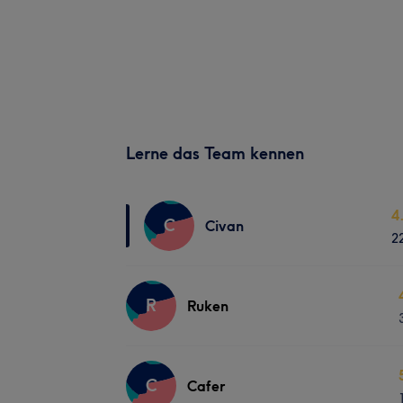
Lerne das Team kennen
4
C
Civan
2
R
Ruken
C
Cafer