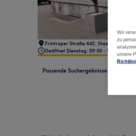
Wir verw
zu perso
Frintroper Straße 442
,
Stadtbezirk IV
,
analysie
Geöffnet Dienstag: 09:00 - 18:00
unsere P
Richtlin
Passende Suchergebnisse