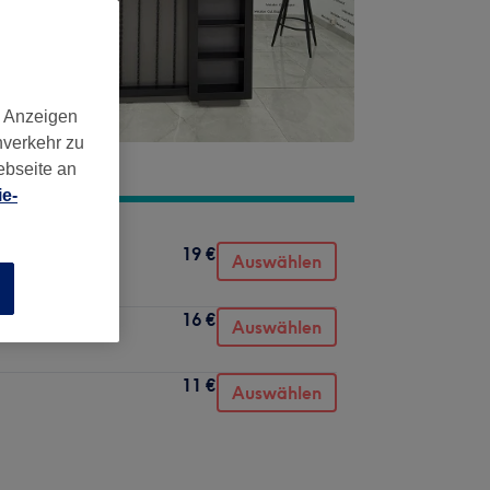
d Anzeigen
nverkehr zu
ebseite an
e-
19 €
Auswählen
n
16 €
Auswählen
11 €
Auswählen