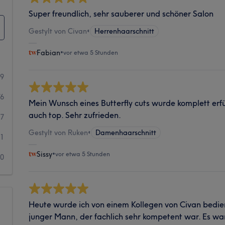
Super freundlich, sehr sauberer und schöner Salon
Gestylt von Civan
•
Herrenhaarschnitt
Fabian
•
vor etwa 5 Stunden
89
76
Mein Wunsch eines Butterfly cuts wurde komplett erfü
auch top. Sehr zufrieden.
17
Gestylt von Ruken
•
Damenhaarschnitt
1
Sissy
•
vor etwa 5 Stunden
10
Heute wurde ich von einem Kollegen von Civan bedien
junger Mann, der fachlich sehr kompetent war. Es war