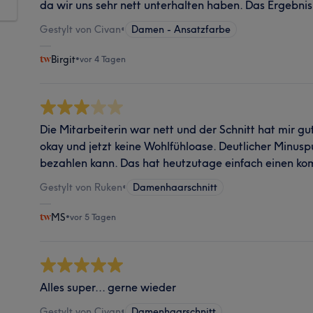
da wir uns sehr nett unterhalten haben. Das Ergebni
Gestylt von Civan
•
Damen - Ansatzfarbe
Birgit
•
vor 4 Tagen
Die Mitarbeiterin war nett und der Schnitt hat mir gu
okay und jetzt keine Wohlfühloase. Deutlicher Minusp
bezahlen kann. Das hat heutzutage einfach einen k
Gestylt von Ruken
•
Damenhaarschnitt
MS
•
vor 5 Tagen
Alles super... gerne wieder
Gestylt von Civan
•
Damenhaarschnitt