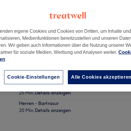
enden eigene Cookies und Cookies von Dritten, um Inhalte un
nalisieren, Medienfunktionen bereitzustellen und unseren Date
Essen
,
45359
ren. Wir geben auch Informationen über die Nutzung unserer W
artner für soziale Medien, Werbung und Analysen weiter.
Cooki
ien
Herren - Waschen, Schneiden & Föhnen inkl. Styling
30 Min.
Details anzeigen
Cookie-Einstellungen
Alle Cookies akzeptiere
Jungen Haarschnitt (bis 14 Jahre)
25 Min.
Details anzeigen
Herren - Bartrasur
20 Min.
Details anzeigen