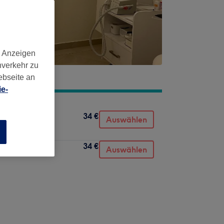
d Anzeigen
nverkehr zu
ebseite an
e-
34 €
Auswählen
n
34 €
Auswählen