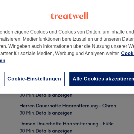
enden eigene Cookies und Cookies von Dritten, um Inhalte un
nalisieren, Medienfunktionen bereitzustellen und unseren Date
ren. Wir geben auch Informationen über die Nutzung unserer W
artner für soziale Medien, Werbung und Analysen weiter.
Cooki
ien
Damen Dauerhafte Haarentfernung - Achseln
30 Min.
Details anzeigen
Cookie-Einstellungen
Alle Cookies akzeptiere
Herren Dauerhafte Haarentfernung - Hände
30 Min.
Details anzeigen
Herren Dauerhafte Haarentfernung - Ohren
30 Min.
Details anzeigen
Damen Dauerhafte Haarentfernung - Füße
30 Min.
Details anzeigen