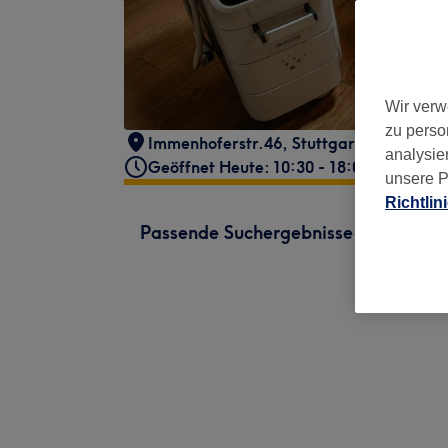
Wir verw
zu perso
Immenhoferstr.46
,
Stuttgart
,
70180
analysie
Geöffnet Heute: 10:30 - 18:00
unsere P
Richtlin
Passende Suchergebnisse