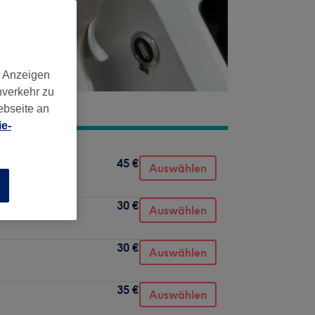
d Anzeigen
nverkehr zu
ebseite an
e-
45 €
Auswählen
n
30 €
Auswählen
30 €
Auswählen
35 €
Auswählen