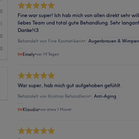
0
Fine war super! Ich hab mich von allen direkt sehr wi
liebes Team und total gute Behandlung. Sehr langan
1
Danke!<3
0
Behandelt von Fine Kosmetikerin
•
Augenbrauen & Wimpern
0
Emely
•
vor 19 Tagen
War super, hab mich gut aufgehoben gefühlt.
Behandelt von Kristina Behandlerin
•
Anti-Aging
Klaudia
•
vor etwa 1 Monat