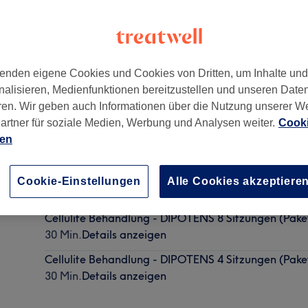
enden eigene Cookies und Cookies von Dritten, um Inhalte un
nalisieren, Medienfunktionen bereitzustellen und unseren Date
Berlin
,
10709
ren. Wir geben auch Informationen über die Nutzung unserer W
artner für soziale Medien, Werbung und Analysen weiter.
Cooki
ien
Cellulite Behandlung - DIPOTENS Einzelsitzung
Cookie-Einstellungen
Alle Cookies akzeptiere
30 Min.
Details anzeigen
Cellulite Behandlung - DIPOTENS 8 Sitzungen (Pake
30 Min.
Details anzeigen
Cellulite Behandlung - DIPOTENS 4 Sitzungen (Pake
30 Min.
Details anzeigen