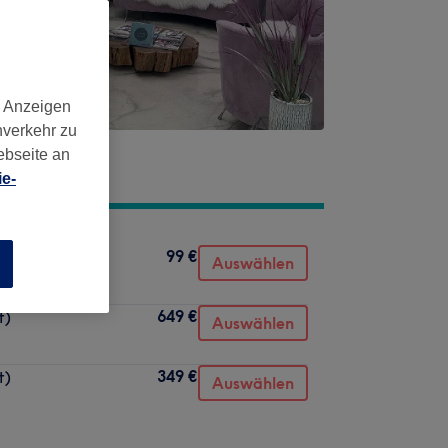
d Anzeigen
nverkehr zu
ebseite an
e-
99 €
Auswählen
n
649 €
t)
Auswählen
349 €
t)
Auswählen