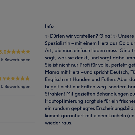
Info
✨ Dürfen wir vorstellen? Gina! ✨ Unsere
Spezialistin – mit einem Herz aus Gold un
Art, die man einfach lieben muss. Gina t
5.0
sagt, was sie denkt, und sorgt dabei im
5 Bewertungen
Sie ist nicht nur Profi für volle, perfekt
Mama mit Herz – und spricht Deutsch, Tü
4.9
Englisch mit Händen und Füßen. Aber das 
bügelt nicht nur Falten weg, sondern br
10 Bewertungen
Strahlen! Mit gezielten Behandlungen z
Hautoptimierung sorgt sie für ein frisc
ein rundum gepflegtes Erscheinungsbild
kommt garantiert mit einem Lächeln (u
wieder raus.