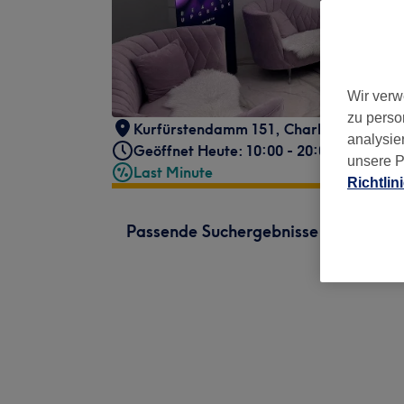
Wir verw
zu perso
Kurfürstendamm 151
,
Charlottenburg
,
analysie
Geöffnet Heute: 10:00 - 20:00
unsere P
Last Minute
Richtlin
Passende Suchergebnisse