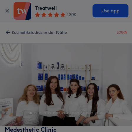
Treatwell
Use app
130K
Kosmetikstudios in der Nähe
LOGIN
Medesthetic Clinic