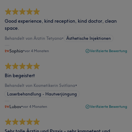
Good experience, kind reception, kind doctor, clean
space.
Behandelt von Ärztin Tetyana
•
Ästhetische Injektionen
Sophia
•
vor 4 Monaten
Verifizierte Bewertung
Bin begeistert
Behandelt von Kosmetikerin Svitlana
•
Laserbehandlung - Hautverjüngung
Lubov
•
vor 4 Monaten
Verifizierte Bewertung
Sehr tolle Ärztin und Praxis - sehr kompetent und