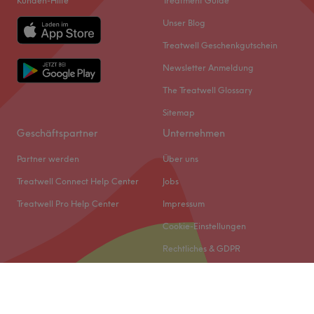
Kunden-Hilfe
Treatment Guide
Unser Blog
Treatwell Geschenkgutschein
Newsletter Anmeldung
The Treatwell Glossary
Sitemap
Geschäftspartner
Unternehmen
Partner werden
Über uns
Treatwell Connect Help Center
Jobs
Treatwell Pro Help Center
Impressum
Cookie-Einstellungen
Rechtliches & GDPR
© 2026 Treatwell DACH GmbH