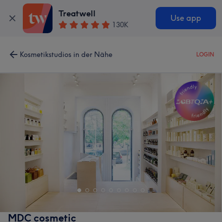
Treatwell
Use app
130K
Kosmetikstudios in der Nähe
LOGIN
MDC cosmetic