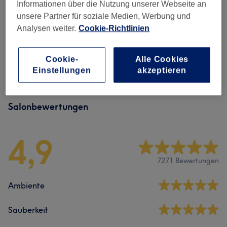
MDC – Individuelle Ergänzungen - MDC -
Informationen über die Nutzung unserer Webseite an
ab 30 €
Upgrade Your Treatment
(
1
)
unsere Partner für soziale Medien, Werbung und
Analysen weiter.
Cookie-Richtlinien
MDC Hand Und Fuß
(
1
)
ab 30 €
Cookie-
Alle Cookies
MDC Körper INDIVIDUELL
(
12
)
ab 5 €
Einstellungen
akzeptieren
Salonbewertungen
4,9
7271 Bewertungen
Ambiente
Sauberkeit