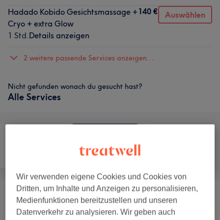
140 €
Hadado Kobido Gesichtsmassage +
Auswählen
Cryo + extra Glow
1 Std.
Details anzeigen
2 weitere passende Services anzeigen...
Nicht gefunden wonach du gesucht hast?
Alle Services
Gesicht
Massage
Körper
Wir verwenden eigene Cookies und Cookies von
Dritten, um Inhalte und Anzeigen zu personalisieren,
Gesichtsbehandlungen
(
6
)
ab 25 €
Medienfunktionen bereitzustellen und unseren
Datenverkehr zu analysieren. Wir geben auch