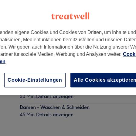
enden eigene Cookies und Cookies von Dritten, um Inhalte un
nalisieren, Medienfunktionen bereitzustellen und unseren Date
d
,
50674
ren. Wir geben auch Informationen über die Nutzung unserer W
artner für soziale Medien, Werbung und Analysen weiter.
Cooki
ien
Damen - Studenten wasche + schneiden
30 Min.
Details anzeigen
Cookie-Einstellungen
Alle Cookies akzeptiere
Herren - Studenten Haarschnitt für ihn
30 Min.
Details anzeigen
Damen - Waschen & Schneiden
45 Min.
Details anzeigen