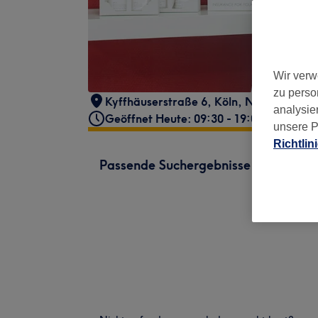
Wir verw
zu perso
Kyffhäuserstraße 6
,
Köln, Neustadt-Sü
analysie
Geöffnet Heute: 09:30 - 19:00
unsere P
Richtlin
Passende Suchergebnisse