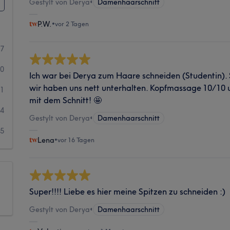
Gestylt von Derya
•
Damenhaarschnitt
P.W.
•
vor 2 Tagen
67
30
Ich war bei Derya zum Haare schneiden (Studentin). 
wir haben uns nett unterhalten. Kopfmassage 10/10 u
11
mit dem Schnitt! 🤩
4
Gestylt von Derya
•
Damenhaarschnitt
15
Lena
•
vor 16 Tagen
Super!!!! Liebe es hier meine Spitzen zu schneiden :)
Gestylt von Derya
•
Damenhaarschnitt