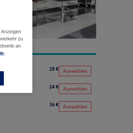
d Anzeigen
nverkehr zu
ebseite an
e-
28 €
Auswählen
n
24 €
Auswählen
36 €
Auswählen