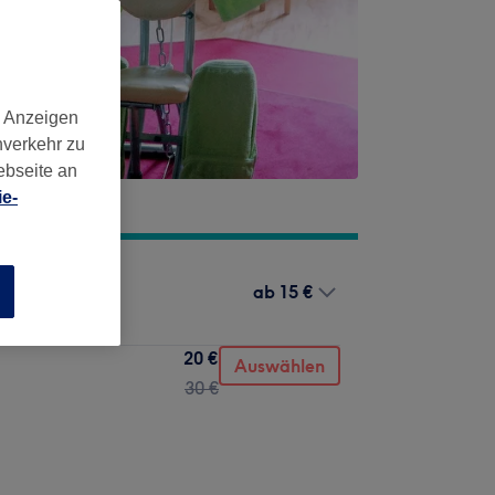
d Anzeigen
nverkehr zu
ebseite an
e-
ab
15 €
n
20 €
Auswählen
30 €