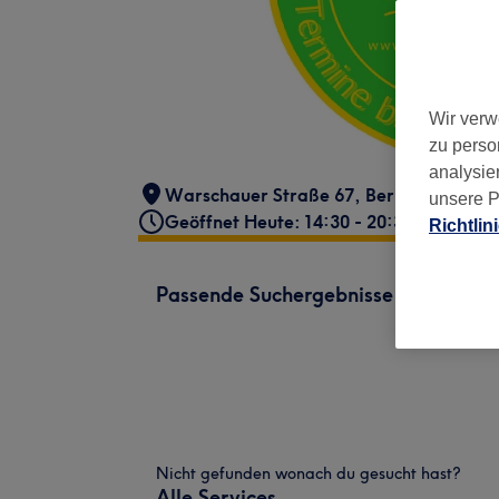
Wir verw
zu perso
analysie
Warschauer Straße 67
,
Berlin, Friedric
unsere P
Geöffnet Heute: 14:30 - 20:30
Richtlin
Passende Suchergebnisse
Nicht gefunden wonach du gesucht hast?
Alle Services