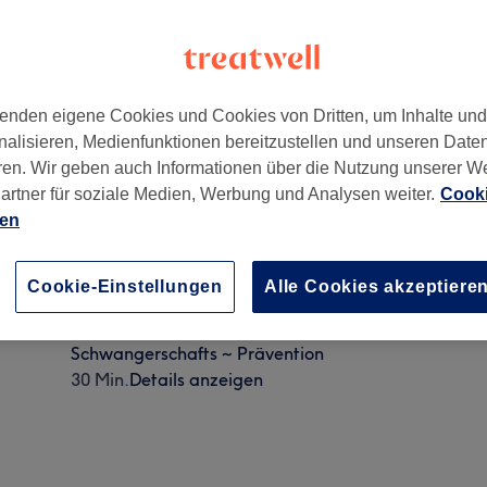
enden eigene Cookies und Cookies von Dritten, um Inhalte un
nalisieren, Medienfunktionen bereitzustellen und unseren Date
ren. Wir geben auch Informationen über die Nutzung unserer W
hshain
,
10243
artner für soziale Medien, Werbung und Analysen weiter.
Cooki
ien
USC ~ Selbstzahler ~ €
Cookie-Einstellungen
Alle Cookies akzeptiere
30 Min.
Details anzeigen
Schwangerschafts ~ Prävention
30 Min.
Details anzeigen