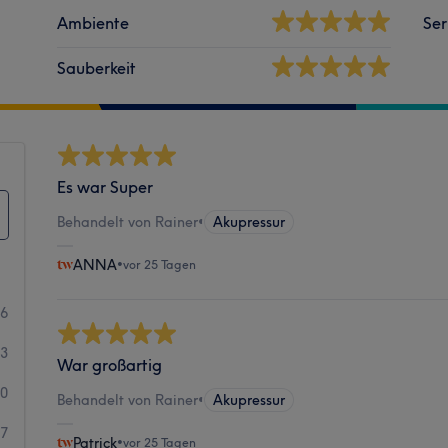
Ambiente
Ser
Sauberkeit
Es war Super
Behandelt von Rainer
•
Akupressur
ANNA
•
vor 25 Tagen
66
33
War großartig
10
Behandelt von Rainer
•
Akupressur
7
Patrick
•
vor 25 Tagen