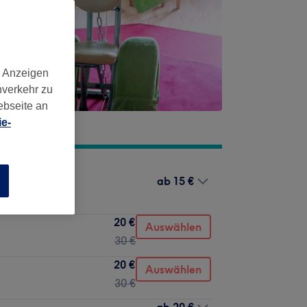
d Anzeigen
nverkehr zu
ebseite an
e-
ab
15 €
n
20 €
Auswählen
30 €
20 €
Auswählen
30 €
ab
20 €