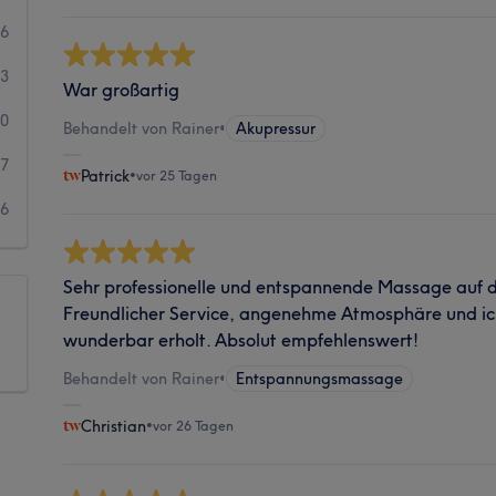
66
33
War großartig
10
Behandelt von Rainer
•
Akupressur
7
Patrick
•
vor 25 Tagen
6
Sehr professionelle und entspannende Massage auf d
Freundlicher Service, angenehme Atmosphäre und i
wunderbar erholt. Absolut empfehlenswert!
Behandelt von Rainer
•
Entspannungsmassage
Christian
•
vor 26 Tagen