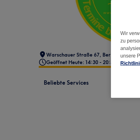
Wir verw
zu perso
analysie
Warschauer Straße 67
,
Berlin, Friedric
unsere P
Geöffnet Heute: 14:30 - 20:30
Richtlin
Beliebte Services