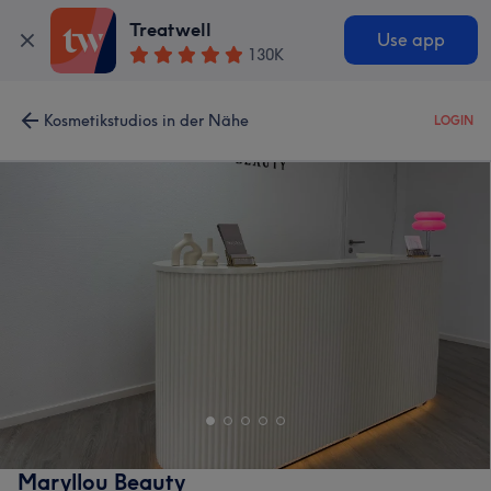
Treatwell
Use app
130K
Kosmetikstudios in der Nähe
LOGIN
Maryllou Beauty