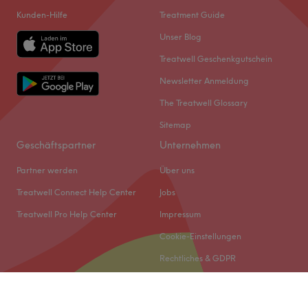
Kunden-Hilfe
Treatment Guide
Unser Blog
Treatwell Geschenkgutschein
Newsletter Anmeldung
The Treatwell Glossary
Sitemap
Geschäftspartner
Unternehmen
Partner werden
Über uns
Treatwell Connect Help Center
Jobs
Treatwell Pro Help Center
Impressum
Cookie-Einstellungen
Rechtliches & GDPR
© 2026 Treatwell DACH GmbH