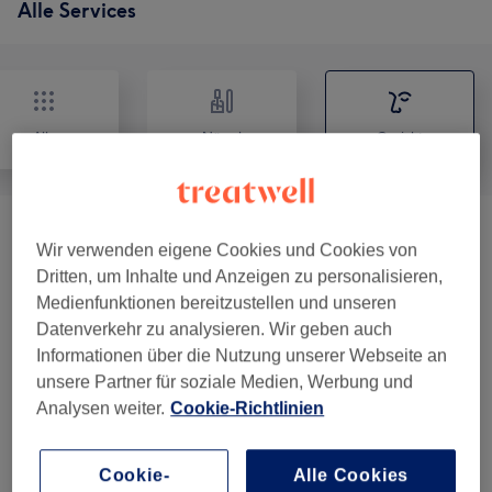
Alle Services
Alle
Nägel
Gesicht
Permanent Make-Up
(
3
)
ab 50 €
Wir verwenden eigene Cookies und Cookies von
Dritten, um Inhalte und Anzeigen zu personalisieren,
Gesichtsbehandlungen
(
11
)
ab 55 €
Medienfunktionen bereitzustellen und unseren
Datenverkehr zu analysieren. Wir geben auch
Wimpernverlängerungen
(
7
)
ab 20 €
Informationen über die Nutzung unserer Webseite an
unsere Partner für soziale Medien, Werbung und
Augenbrauen & Wimpernbehandlungen
(
7
)
ab 10 €
Analysen weiter.
Cookie-Richtlinien
Unsere Arbeit
Cookie-
Alle Cookies