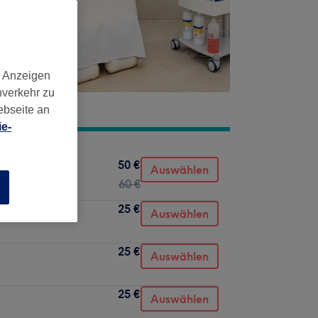
d Anzeigen
nverkehr zu
ebseite an
e-
50 €
Auswählen
60 €
n
25 €
Auswählen
25 €
Auswählen
25 €
Auswählen