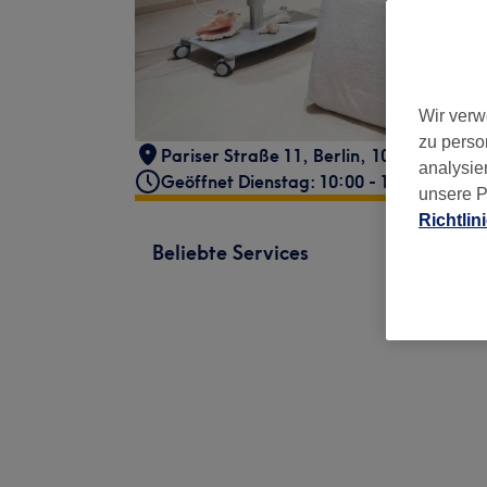
Wir verw
zu perso
Pariser Straße 11
,
Berlin
,
10719
analysie
Geöffnet Dienstag: 10:00 - 19:00
unsere P
Richtlin
Beliebte Services