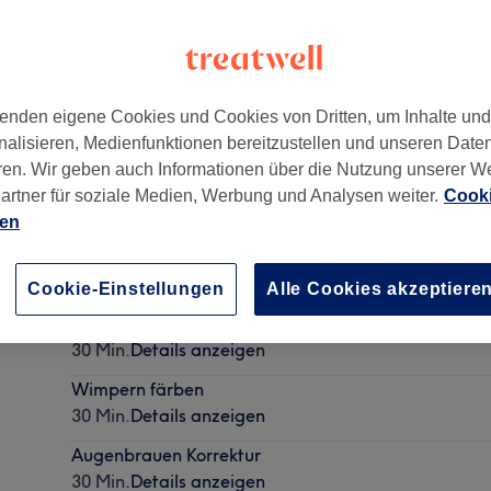
enden eigene Cookies und Cookies von Dritten, um Inhalte un
nalisieren, Medienfunktionen bereitzustellen und unseren Date
ren. Wir geben auch Informationen über die Nutzung unserer W
artner für soziale Medien, Werbung und Analysen weiter.
Cooki
ien
Augenbrauen Korrektur, färben & Wimpern färben
1 Std.
Details anzeigen
Cookie-Einstellungen
Alle Cookies akzeptiere
Augenbrauen färben
30 Min.
Details anzeigen
Wimpern färben
30 Min.
Details anzeigen
Augenbrauen Korrektur
30 Min.
Details anzeigen