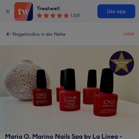
Treatwell
Use app
130K
Nagelstudios in der Nähe
LOGIN
Maria O. Marino Nails Spa by La Linea -