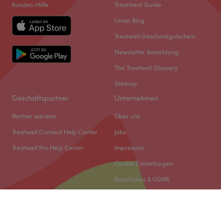
Kunden-Hilfe
Treatment Guide
Unser Blog
Treatwell Geschenkgutschein
Newsletter Anmeldung
The Treatwell Glossary
Sitemap
Geschäftspartner
Unternehmen
Partner werden
Über uns
Treatwell Connect Help Center
Jobs
Treatwell Pro Help Center
Impressum
Cookie-Einstellungen
Rechtliches & GDPR
© 2026 Treatwell DACH GmbH