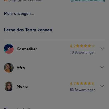
Omeirat
•
vor 4 Monaten
Verifizierte Bewertung
Mehr anzeigen...
Lerne das Team kennen
4.2
K
Kosmetiker
10 Bewertungen
Services
Afro
Friseur
Gesicht
Services
4.7
Maria
Kosmetische Zahnmedizin
83 Bewertungen
Gesicht
Services