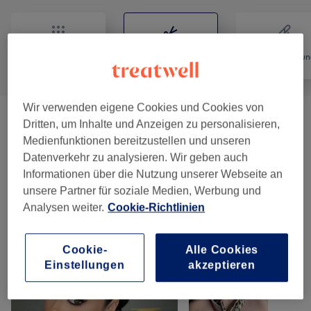
Alle
Friseur
Haarentfernun
Wir verwenden eigene Cookies und Cookies von
Damen - Haarschnitte & Stylings
(
6
)
ab 28 €
Dritten, um Inhalte und Anzeigen zu personalisieren,
Medienfunktionen bereitzustellen und unseren
Damen - Farbe & Coloration
(
9
)
ab 38 €
Datenverkehr zu analysieren. Wir geben auch
Informationen über die Nutzung unserer Webseite an
unsere Partner für soziale Medien, Werbung und
Unsere Arbeit
Analysen weiter.
Cookie-Richtlinien
Bild anklicken für weitere Details
Cookie-
Alle Cookies
Einstellungen
akzeptieren