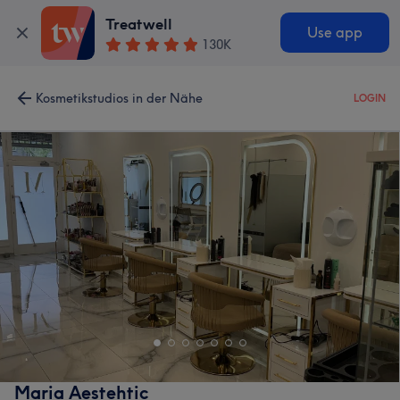
Treatwell
Use app
130K
Kosmetikstudios in der Nähe
LOGIN
Maria Aestehtic