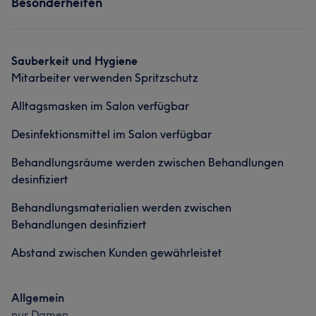
Portfolio
Besonderheiten
Friseur
Gesicht
Massage
Haarentfernung
Kosmetische Zahnmedizin
Sauberkeit und Hygiene
Mitarbeiter verwenden Spritzschutz
Portfolio
Alltagsmasken im Salon verfügbar
Desinfektionsmittel im Salon verfügbar
Behandlungsräume werden zwischen Behandlungen
desinfiziert
Behandlungsmaterialien werden zwischen
Behandlungen desinfiziert
Was unsere Kunden über Maria sagen
Abstand zwischen Kunden gewährleistet
Professionell
11
Talentiert
11
Freundlich
10
Allgemein
Sympathisch
7
nur Damen