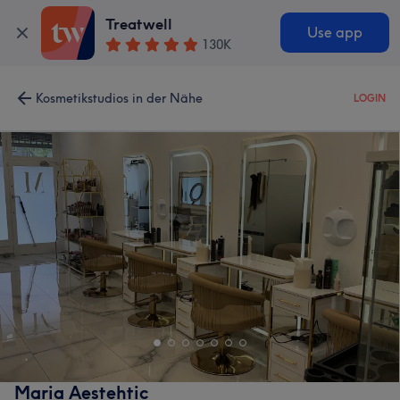
Treatwell
Use app
130K
Kosmetikstudios in der Nähe
LOGIN
Maria Aestehtic