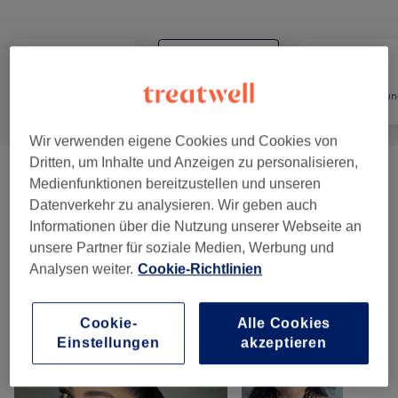
Alle
Friseur
Haarentfernun
Wir verwenden eigene Cookies und Cookies von
Dritten, um Inhalte und Anzeigen zu personalisieren,
Damen - Haarschnitte & Stylings
(
6
)
ab 28 €
Medienfunktionen bereitzustellen und unseren
Datenverkehr zu analysieren. Wir geben auch
Damen - Farbe & Coloration
(
9
)
ab 38 €
Informationen über die Nutzung unserer Webseite an
unsere Partner für soziale Medien, Werbung und
Analysen weiter.
Cookie-Richtlinien
Unsere Arbeit
Bild anklicken für weitere Details
Cookie-
Alle Cookies
Einstellungen
akzeptieren