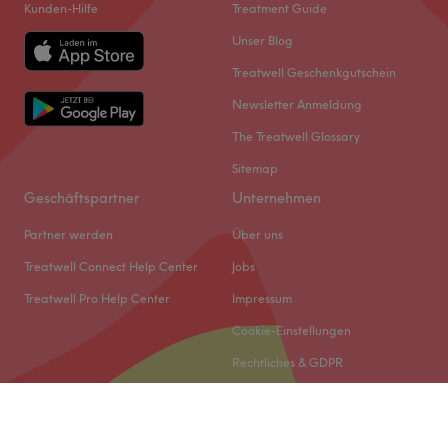
Kunden-Hilfe
Treatment Guide
Unser Blog
Treatwell Geschenkgutschein
Newsletter Anmeldung
The Treatwell Glossary
Sitemap
Geschäftspartner
Unternehmen
Partner werden
Über uns
Treatwell Connect Help Center
Jobs
Treatwell Pro Help Center
Impressum
Cookie-Einstellungen
Rechtliches & GDPR
© 2026 Treatwell DACH GmbH