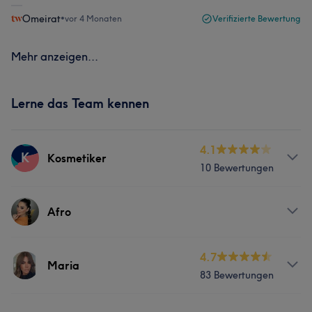
Omeirat
•
vor 4 Monaten
Verifizierte Bewertung
Mehr anzeigen...
Lerne das Team kennen
4.1
K
Kosmetiker
10 Bewertungen
Services
Afro
Friseur
Gesicht
Services
4.7
Maria
Kosmetische Zahnmedizin
83 Bewertungen
Gesicht