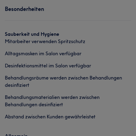
Services
Portfolio
Besonderheiten
Friseur
Gesicht
Massage
Haarentfernung
Kosmetische Zahnmedizin
Sauberkeit und Hygiene
Mitarbeiter verwenden Spritzschutz
Portfolio
Alltagsmasken im Salon verfügbar
Desinfektionsmittel im Salon verfügbar
Behandlungsräume werden zwischen Behandlungen
desinfiziert
Behandlungsmaterialien werden zwischen
Behandlungen desinfiziert
Was unsere Kunden über Maria sagen
Abstand zwischen Kunden gewährleistet
Professionell
11
Talentiert
11
Freundlich
10