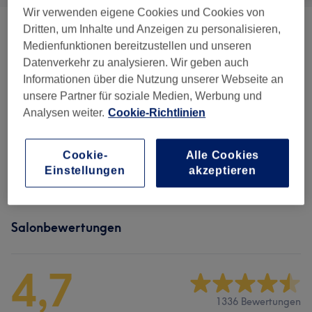
Wir verwenden eigene Cookies und Cookies von
Dritten, um Inhalte und Anzeigen zu personalisieren,
Damen - Haarschnitte & Stylings
(
5
)
ab 30 €
Medienfunktionen bereitzustellen und unseren
Datenverkehr zu analysieren. Wir geben auch
Damen - Coloration & Farbe
(
2
)
ab 1 €
Informationen über die Nutzung unserer Webseite an
unsere Partner für soziale Medien, Werbung und
Herren - Haarschnitte & Rasuren
(
8
)
ab 5 €
Analysen weiter.
Cookie-Richtlinien
Kinder - Haarschnitte & Stylings
(
1
)
20 €
Cookie-
Alle Cookies
Einstellungen
akzeptieren
Herren - Haarschnitte & Stylings
(
1
)
25 €
Salonbewertungen
4,7
1336 Bewertungen