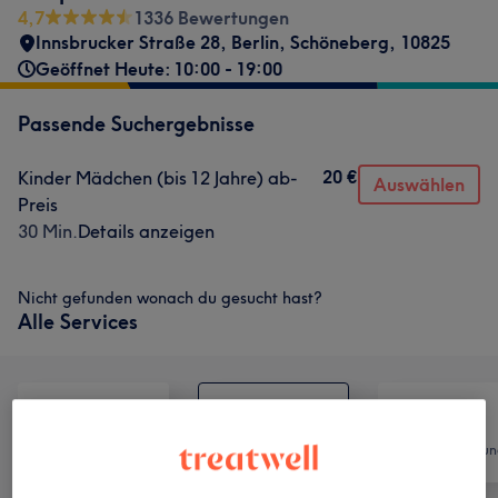
4,7
1336 Bewertungen
Innsbrucker Straße 28
,
Berlin, Schöneberg
,
10825
Geöffnet Heute: 10:00 - 19:00
Passende Suchergebnisse
20 €
Kinder Mädchen (bis 12 Jahre) ab-
Auswählen
Preis
30 Min.
Details anzeigen
Nicht gefunden wonach du gesucht hast?
Alle Services
Alle
Friseur
Haarentfernun