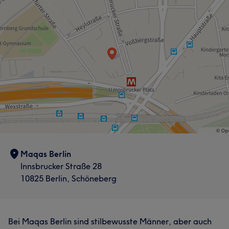
Friseur
Was unsere Kunden über Natalie sagen
Professionell
8
Kompetent
5
Maqas Berlin
Innsbrucker Straße 28
10825 Berlin, Schöneberg
Bei Maqas Berlin sind stilbewusste Männer, aber auch