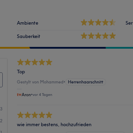
Ambiente
Ser
Sauberkeit
Top
Gestylt von Mohammed
•
Herrenhaarschnitt
Aron
•
vor 4 Tagen
13
92
wie immer bestens, hochzufrieden
11