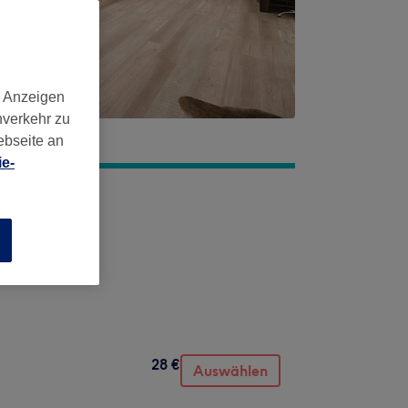
d Anzeigen
nverkehr zu
ebseite an
e-
n
28 €
Auswählen