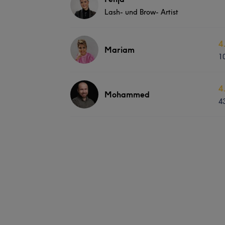
Lash- und Brow- Artist
4
Mariam
1
4
Mohammed
4