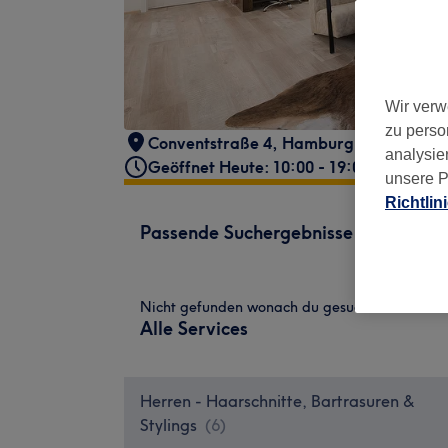
Wir verw
zu perso
Conventstraße 4
,
Hamburg, Eilbek
,
220
analysie
Geöffnet Heute: 10:00 - 19:00
unsere P
Richtlin
Passende Suchergebnisse
Nicht gefunden wonach du gesucht hast?
Alle Services
Herren - Haarschnitte, Bartrasuren &
Stylings
(
6
)