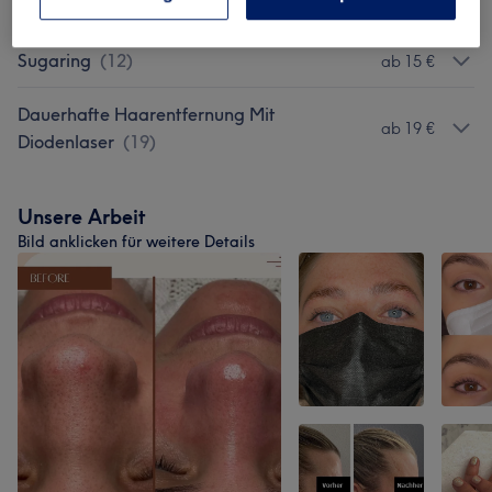
Waxing
(
12
)
ab 15 €
Sugaring
(
12
)
ab 15 €
Dauerhafte Haarentfernung Mit
ab 19 €
Diodenlaser
(
19
)
Unsere Arbeit
Bild anklicken für weitere Details