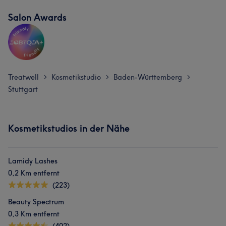
Salon Awards
Treatwell
Kosmetikstudio
Baden-Württemberg
>
>
>
Was unsere Kunden über Kabine sagen
Stuttgart
Professionell
20
Erfahren
12
Kompetent
11
Kosmetikstudios in der Nähe
Talentiert
8
Lamidy Lashes
0,2 Km entfernt
(223)
Beauty Spectrum
0,3 Km entfernt