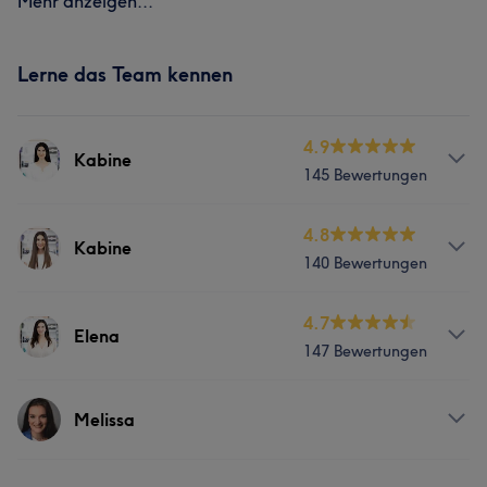
Mehr anzeigen...
Lerne das Team kennen
4.9
Kabine
145 Bewertungen
Services
4.8
Kabine
140 Bewertungen
Körper
Gesicht
Services
4.7
Elena
Portfolio
147 Bewertungen
Gesicht
Haarentfernung
Services
Melissa
Portfolio
Nägel
Körper
Gesicht
Massage