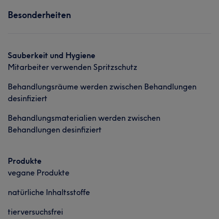
Services
Haarentfernung
Besonderheiten
Nägel
Körper
Gesicht
Massage
Was unsere Kunden über Elena sagen
Haarentfernung
Sauberkeit und Hygiene
Professionell
16
Kompetent
11
Erfahren
6
Mitarbeiter verwenden Spritzschutz
Sympathisch
6
Behandlungsräume werden zwischen Behandlungen
desinfiziert
Behandlungsmaterialien werden zwischen
Behandlungen desinfiziert
Produkte
vegane Produkte
natürliche Inhaltsstoffe
tierversuchsfrei