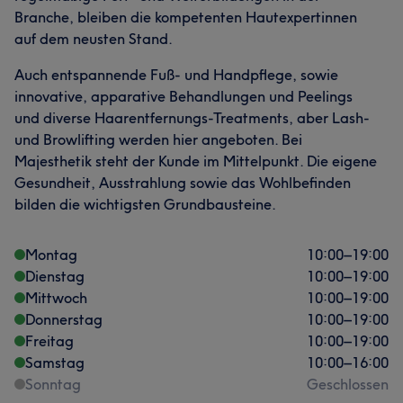
Branche, bleiben die kompetenten Hautexpertinnen
auf dem neusten Stand.
Auch entspannende Fuß- und Handpflege, sowie
innovative, apparative Behandlungen und Peelings
und diverse Haarentfernungs-Treatments, aber Lash-
Was unsere Kunden über Kabine sagen
und Browlifting werden hier angeboten. Bei
Majesthetik steht der Kunde im Mittelpunkt. Die eigene
Kompetent
10
Professionell
8
Sympathisch
7
Gesundheit, Ausstrahlung sowie das Wohlbefinden
bilden die wichtigsten Grundbausteine.
Talentiert
7
Montag
10:00
–
19:00
Dienstag
10:00
–
19:00
Mittwoch
10:00
–
19:00
Donnerstag
10:00
–
19:00
Freitag
10:00
–
19:00
Samstag
10:00
–
16:00
Sonntag
Geschlossen