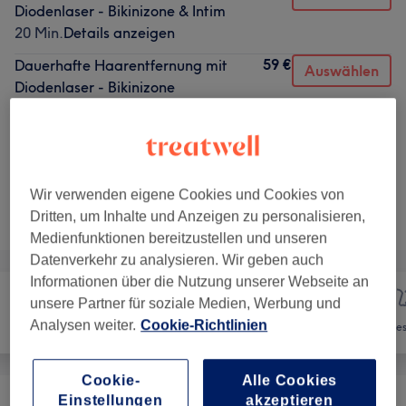
Diodenlaser - Bikinizone & Intim
20 Min.
Details anzeigen
59 €
Dauerhafte Haarentfernung mit
Auswählen
Diodenlaser - Bikinizone
15 Min.
Details anzeigen
5 weitere passende Services anzeigen...
Wir verwenden eigene Cookies und Cookies von
Nicht gefunden wonach du gesucht hast?
Dritten, um Inhalte und Anzeigen zu personalisieren,
Alle Services
Medienfunktionen bereitzustellen und unseren
Datenverkehr zu analysieren. Wir geben auch
Informationen über die Nutzung unserer Webseite an
unsere Partner für soziale Medien, Werbung und
Analysen weiter.
Cookie-Richtlinien
Nägel
Haarentfernung
Ges
Cookie-
Alle Cookies
Einstellungen
akzeptieren