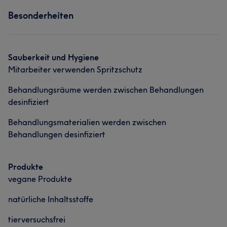
Services
Haarentfernung
Besonderheiten
Nägel
Körper
Gesicht
Massage
Was unsere Kunden über Elena sagen
Haarentfernung
Sauberkeit und Hygiene
Professionell
16
Kompetent
11
Erfahren
6
Mitarbeiter verwenden Spritzschutz
Sympathisch
6
Behandlungsräume werden zwischen Behandlungen
desinfiziert
Behandlungsmaterialien werden zwischen
Behandlungen desinfiziert
Produkte
vegane Produkte
natürliche Inhaltsstoffe
tierversuchsfrei