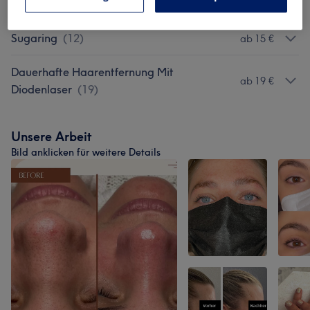
Waxing
(
12
)
ab 15 €
Sugaring
(
12
)
ab 15 €
Dauerhafte Haarentfernung Mit
ab 19 €
Diodenlaser
(
19
)
Unsere Arbeit
Bild anklicken für weitere Details