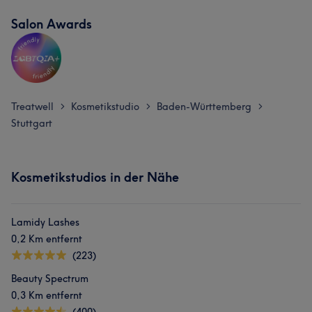
Salon Awards
Treatwell
Kosmetikstudio
Baden-Württemberg
>
>
>
Was unsere Kunden über Kabine sagen
Stuttgart
Professionell
20
Erfahren
12
Kompetent
11
Kosmetikstudios in der Nähe
Talentiert
8
Lamidy Lashes
0,2 Km entfernt
(223)
Beauty Spectrum
0,3 Km entfernt