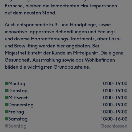
Branche, bleiben die kompetenten Hautexpertinnen
auf dem neusten Stand.
Auch entspannende Fuß- und Handpflege, sowie
innovative, apparative Behandlungen und Peelings
und diverse Haarentfernungs-Treatments, aber Lash-
Was unsere Kunden über Kabine sagen
und Browlifting werden hier angeboten. Bei
Majesthetik steht der Kunde im Mittelpunkt. Die eigene
Kompetent
10
Professionell
8
Sympathisch
7
Gesundheit, Ausstrahlung sowie das Wohlbefinden
bilden die wichtigsten Grundbausteine.
Talentiert
7
Montag
10:00
–
19:00
Dienstag
10:00
–
19:00
Mittwoch
10:00
–
19:00
Donnerstag
10:00
–
19:00
Freitag
10:00
–
19:00
Samstag
10:00
–
16:00
Sonntag
Geschlossen