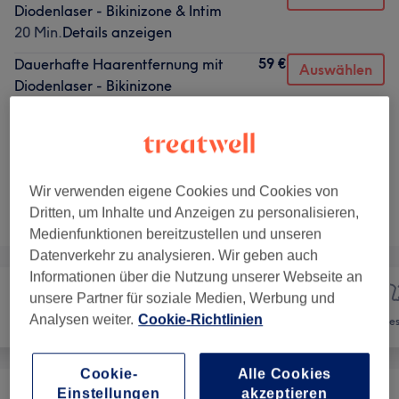
Diodenlaser - Bikinizone & Intim
20 Min.
Details anzeigen
59 €
Dauerhafte Haarentfernung mit
Auswählen
Diodenlaser - Bikinizone
15 Min.
Details anzeigen
5 weitere passende Services anzeigen...
Wir verwenden eigene Cookies und Cookies von
Nicht gefunden wonach du gesucht hast?
Dritten, um Inhalte und Anzeigen zu personalisieren,
Alle Services
Medienfunktionen bereitzustellen und unseren
Datenverkehr zu analysieren. Wir geben auch
Informationen über die Nutzung unserer Webseite an
unsere Partner für soziale Medien, Werbung und
Analysen weiter.
Cookie-Richtlinien
Nägel
Haarentfernung
Ges
Cookie-
Alle Cookies
Einstellungen
akzeptieren