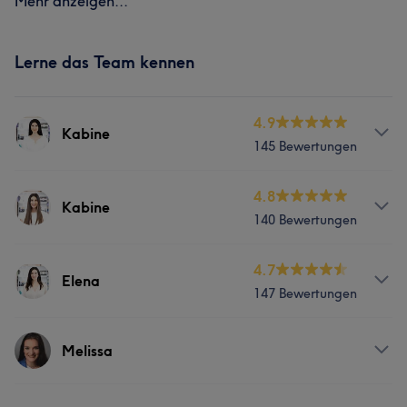
Mehr anzeigen...
Lerne das Team kennen
4.9
Kabine
145 Bewertungen
Services
4.8
Kabine
140 Bewertungen
Körper
Gesicht
Services
4.7
Elena
Portfolio
147 Bewertungen
Gesicht
Haarentfernung
Services
Melissa
Portfolio
Nägel
Körper
Gesicht
Massage