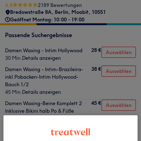
4,8
2189 Bewertungen
Bredowstraße 8A
,
Berlin, Moabit
,
10551
Geöffnet Montag: 10:00 - 19:00
Passende Suchergebnisse
28 €
Damen Waxing - Intim Hollywood
Auswählen
30 Min.
Details anzeigen
38 €
Damen Waxing - Intim-Brazileira-
Auswählen
inkl.Pobacken-Intim Hollywood-
Bauch 1/2
45 Min.
Details anzeigen
45 €
Damen Waxing-Beine Komplett 2
Auswählen
Inklusive Bikini halb Po & Füße
1 Std.
Details anzeigen
16 €
Damen Waxing - Bikini Tanga
Auswählen
30 Min.
Details anzeigen