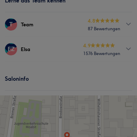
Lerne das Team kennen
4.8
T
Team
87 Bewertungen
Services
4.9
EZ
Elsa
1576 Bewertungen
Friseur
Haarentfernung
Services
Saloninfo
Gesicht
Haarentfernung
Was unsere Kunden über Elsa sagen
Herzlich
41
Professionell
37
Freundlich
31
Kompetent
27