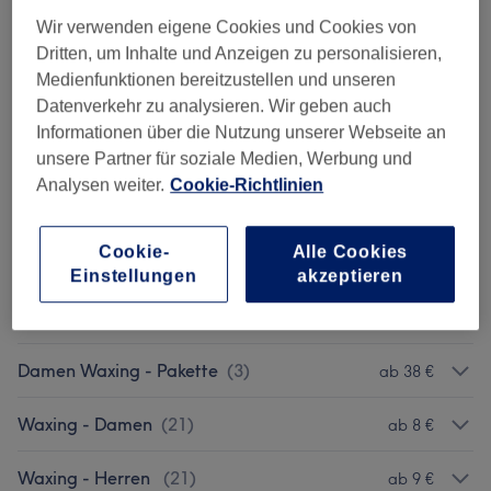
12 €
2Damen Waxing - Bikini
Wir verwenden eigene Cookies und Cookies von
Auswählen
30 Min.
Details anzeigen
Dritten, um Inhalte und Anzeigen zu personalisieren,
Medienfunktionen bereitzustellen und unseren
3 weitere passende Services anzeigen...
Datenverkehr zu analysieren. Wir geben auch
Informationen über die Nutzung unserer Webseite an
unsere Partner für soziale Medien, Werbung und
Nicht gefunden wonach du gesucht hast?
Analysen weiter.
Cookie-Richtlinien
Alle Services
Cookie-
Alle Cookies
Herren Waxing-Oberkörper
(
35
)
ab 8 €
Einstellungen
akzeptieren
Damen Waxing - Gesicht & Körper
(
24
)
ab 8 €
Damen Waxing - Pakette
(
3
)
ab 38 €
Waxing - Damen
(
21
)
ab 8 €
Waxing - Herren
(
21
)
ab 9 €