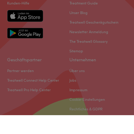
Kunden-Hilfe
Treatment Guide
Unser Blog
Treatwell Geschenkgutschein
Newsletter Anmeldung
The Treatwell Glossary
Sitemap
Geschäftspartner
Unternehmen
Partner werden
Über uns
Treatwell Connect Help Center
Jobs
Treatwell Pro Help Center
Impressum
Cookie-Einstellungen
Rechtliches & GDPR
© 2026 Treatwell DACH GmbH