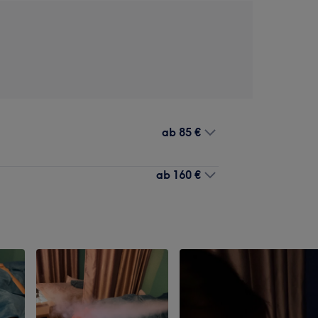
ab
85 €
ab
160 €