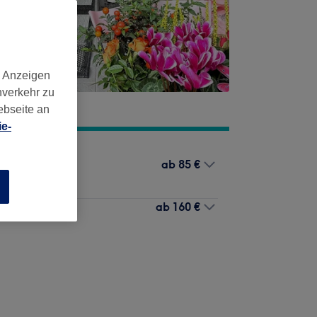
d Anzeigen
nverkehr zu
ebseite an
e-
ab
85 €
n
ab
160 €