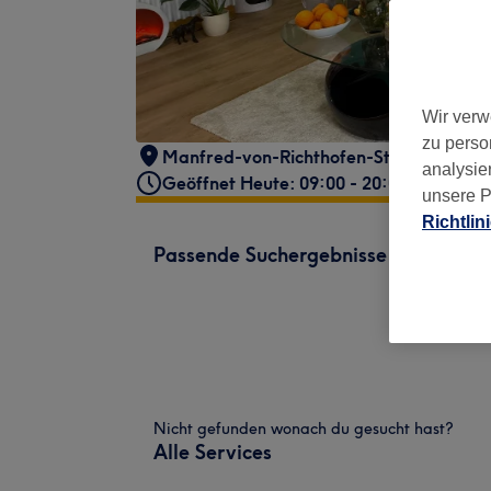
Wir verw
zu perso
Manfred-von-Richthofen-Straße 8
,
Kre
analysie
Geöffnet Heute: 09:00 - 20:00
unsere P
Richtlin
Passende Suchergebnisse
Nicht gefunden wonach du gesucht hast?
Alle Services