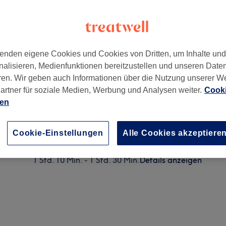
enden eigene Cookies und Cookies von Dritten, um Inhalte un
nalisieren, Medienfunktionen bereitzustellen und unseren Date
uzberg
,
Berlin
,
12101
ren. Wir geben auch Informationen über die Nutzung unserer W
artner für soziale Medien, Werbung und Analysen weiter.
Cooki
ien
Head Spa - Tiefenentspannung & Pflege
1 Std. - 1 Std. 10 Min.
Details anzeigen
Cookie-Einstellungen
Alle Cookies akzeptiere
Ladies Day - Head Spa (für 2 Personen)
1 Std. 10 Min. - 1 Std. 30 Min.
Details anzeigen