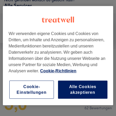
Nicht gefunden wonach du gesucht hast?
Alle Services
Wir verwenden eigene Cookies und Cookies von
Friseur
Haarentfernung
Gesicht
Dritten, um Inhalte und Anzeigen zu personalisieren,
Medienfunktionen bereitzustellen und unseren
Datenverkehr zu analysieren. Wir geben auch
Informationen über die Nutzung unserer Webseite an
Augenbrauen & Wimpernbehandlungen
(
5
)
ab 8 €
unsere Partner für soziale Medien, Werbung und
Analysen weiter.
Cookie-Richtlinien
Salonbewertungen
Cookie-
Alle Cookies
Einstellungen
akzeptieren
5,0
62 Bewertungen