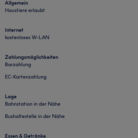
Was unsere Kunden über Mahdi sagen
Allgemein
Haustiere erlaubt
Professionell
6
Internet
kostenloses W-LAN
Zahlungsmöglichkeiten
Barzahlung
EC-Kartenzahlung
Lage
Bahnstation in der Nähe
Bushaltestelle in der Nähe
Essen & Getränke