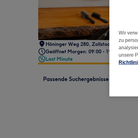
Wir verw
zu perso
Höninger Weg 280
,
Zollstock
,
Köln
,
509
analysie
Geöffnet Morgen: 09:00 - 19:00
unsere P
Last Minute
Richtlin
Passende Suchergebnisse