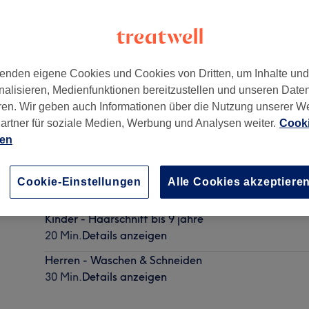
enden eigene Cookies und Cookies von Dritten, um Inhalte un
nalisieren, Medienfunktionen bereitzustellen und unseren Date
69
ren. Wir geben auch Informationen über die Nutzung unserer W
artner für soziale Medien, Werbung und Analysen weiter.
Cooki
ien
Herren - Haarschnitt
Cookie-Einstellungen
Alle Cookies akzeptiere
30 Min.
Details anzeigen
Kinder - Haarschnitt bis 9 jahre
20 Min.
Details anzeigen
Herren - Waschen & Schneiden
30 Min.
Details anzeigen