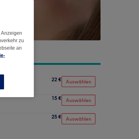
d Anzeigen
nverkehr zu
ebseite an
e-
22 €
Auswählen
n
15 €
Auswählen
25 €
Auswählen