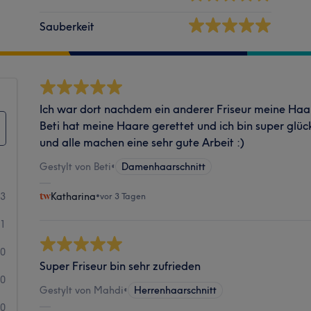
Sauberkeit
Ich war dort nachdem ein anderer Friseur meine Haare
Beti hat meine Haare gerettet und ich bin super glückl
und alle machen eine sehr gute Arbeit :)
Gestylt von Beti
•
Damenhaarschnitt
53
Katharina
•
vor 3 Tagen
1
0
Super Friseur bin sehr zufrieden
0
Gestylt von Mahdi
•
Herrenhaarschnitt
0