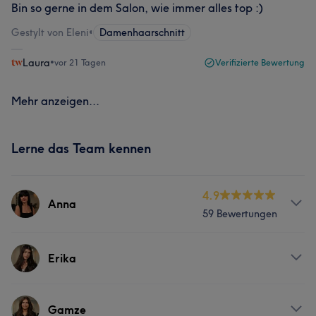
Bin so gerne in dem Salon, wie immer alles top :)
Gestylt von Eleni
•
Damenhaarschnitt
Laura
•
vor 21 Tagen
Verifizierte Bewertung
Mehr anzeigen...
Lerne das Team kennen
4.9
Anna
59 Bewertungen
Info
Erika
Seit 15 Jahren bin ich mit Leidenschaft Friseurin und
liebe jeden Moment in meinem Beruf. Mein Handwerk
Info
habe ich in Albanien gelernt und in Griechenland
Gamze