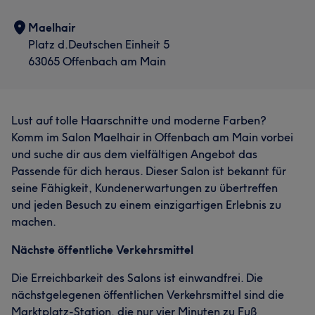
Maelhair
Platz d.Deutschen Einheit 5
63065 Offenbach am Main
Lust auf tolle Haarschnitte und moderne Farben?
Komm im Salon Maelhair in Offenbach am Main vorbei
Was unsere Kunden über Eleni sagen
und suche dir aus dem vielfältigen Angebot das
Professionell
13
Sympathisch
9
Herzlich
8
Passende für dich heraus. Dieser Salon ist bekannt für
seine Fähigkeit, Kundenerwartungen zu übertreffen
Freundlich
6
und jeden Besuch zu einem einzigartigen Erlebnis zu
machen.
Nächste öffentliche Verkehrsmittel
Die Erreichbarkeit des Salons ist einwandfrei. Die
nächstgelegenen öffentlichen Verkehrsmittel sind die
Marktplatz-Station, die nur vier Minuten zu Fuß