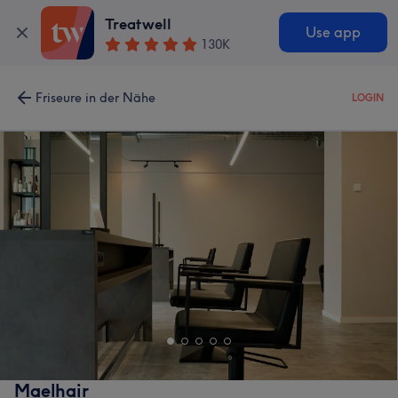
Treatwell
Use app
130K
Friseure in der Nähe
LOGIN
Maelhair