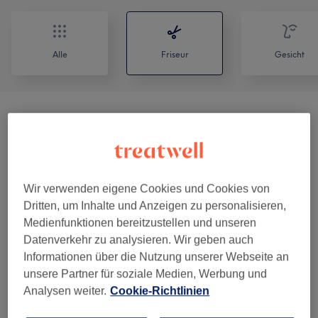
Alle
Friseur
Gesicht
Damen - Haarschnitte & Stylings
(
4
)
ab 25 €
Herren - Haarschnitte & Stylings
(
5
)
ab 10 €
Wir verwenden eigene Cookies und Cookies von
Kinder - Haarschnitte & Stylings
(
1
)
20 €
Dritten, um Inhalte und Anzeigen zu personalisieren,
Medienfunktionen bereitzustellen und unseren
Damen - Farbe & Coloration
(
4
)
ab 70 €
Datenverkehr zu analysieren. Wir geben auch
Informationen über die Nutzung unserer Webseite an
Strähnen
(
3
)
ab 120 €
unsere Partner für soziale Medien, Werbung und
Analysen weiter.
Cookie-Richtlinien
Haarkuren & Pflege
(
3
)
ab 15 €