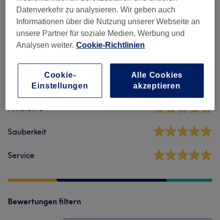
Datenverkehr zu analysieren. Wir geben auch
Informationen über die Nutzung unserer Webseite an
Salonbewertungen
unsere Partner für soziale Medien, Werbung und
Analysen weiter.
Cookie-Richtlinien
5,0
Cookie-
Alle Cookies
283 Bewertungen
Einstellungen
akzeptieren
Ambiente
Sauberkeit
Service
Bewertungen filtern