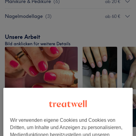
Maniküre & Pediküre
(
6
)
ab 20 €
Nagelmodellage
(
3
)
ab 60 €
Unsere Arbeit
Bild anklicken für weitere Details
Wir verwenden eigene Cookies und Cookies von
Dritten, um Inhalte und Anzeigen zu personalisieren,
Medienfunktionen bereitzustellen und unseren