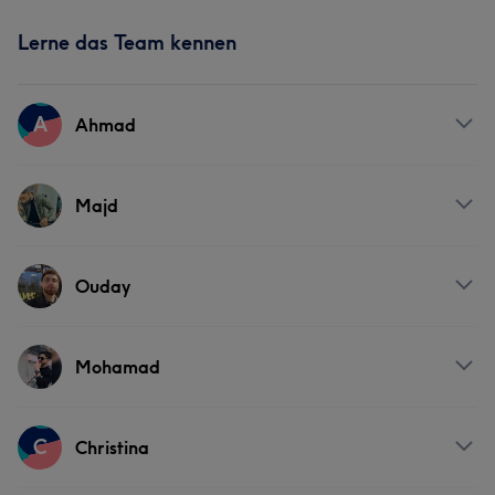
Lerne das Team kennen
A
Ahmad
Services
Majd
Friseur
Services
Ouday
Friseur
Services
Mohamad
Friseur
Services
C
Christina
Friseur