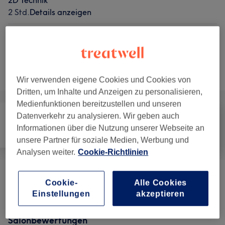
2D Technik
2 Std.
Details anzeigen
5 weitere passende Services anzeigen...
Nicht gefunden wonach du gesucht hast?
Alle Services
Wir verwenden eigene Cookies und Cookies von
Dritten, um Inhalte und Anzeigen zu personalisieren,
Medienfunktionen bereitzustellen und unseren
Datenverkehr zu analysieren. Wir geben auch
Informationen über die Nutzung unserer Webseite an
Friseur
Nägel
Gesicht
unsere Partner für soziale Medien, Werbung und
Analysen weiter.
Cookie-Richtlinien
Nagelmodellage
(
24
)
ab 15 €
Cookie-
Alle Cookies
Einstellungen
akzeptieren
Salonbewertungen