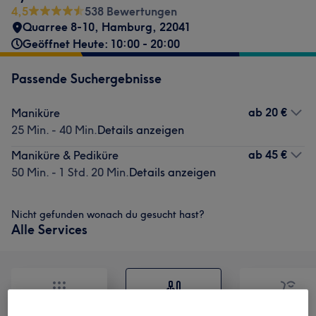
4,5
538 Bewertungen
Quarree 8-10
,
Hamburg
,
22041
Geöffnet Heute: 10:00 - 20:00
Passende Suchergebnisse
ab
20 €
Maniküre
25 Min. - 40 Min.
Details anzeigen
ab
45 €
Maniküre & Pediküre
50 Min. - 1 Std. 20 Min.
Details anzeigen
Nicht gefunden wonach du gesucht hast?
Alle Services
Alle
Nägel
Gesicht