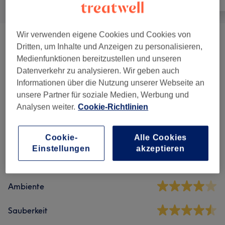
Wir verwenden eigene Cookies und Cookies von
Maniküre & Pediküre
(
6
)
ab 15 €
Dritten, um Inhalte und Anzeigen zu personalisieren,
Medienfunktionen bereitzustellen und unseren
Nagelmodellage
(
8
)
ab 28 €
Datenverkehr zu analysieren. Wir geben auch
Informationen über die Nutzung unserer Webseite an
unsere Partner für soziale Medien, Werbung und
Salonbewertungen
Analysen weiter.
Cookie-Richtlinien
Cookie-
Alle Cookies
4,5
Einstellungen
akzeptieren
538 Bewertungen
Ambiente
Sauberkeit