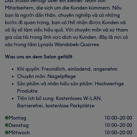
Das Studio verfügt über ein kleines Team von
Mitarbeitern, die sich um die Kunden kümmern. Nếu
bạn là người dấn thân, chuyên nghiệp và có những
bước đi quan trọng, bạn có thể nhận được Kunden và
cô ấy sẽ làm việc hiệu quả. Với chuyên môn và sự tham
gia của tôi trong lĩnh vực dịch vụ Kunden, đây là nơi có
các trung tâm Lynails Wandsbek-Quarree.
Was uns an dem Salon gefällt
Khí quyển: Freundlich, einladend, angenehm
Chuyên môn: Nagelpflege
Sản phẩm và nhãn hiệu sản phẩm: Hochwertige
Produkte
Tiện ích bổ sung: Kostenloses W-LAN,
Barrierefrei, kostenlose Parkplätze
Montag
10:00
–
20:00
Dienstag
10:00
–
20:00
Mittwoch
10:00
–
20:00