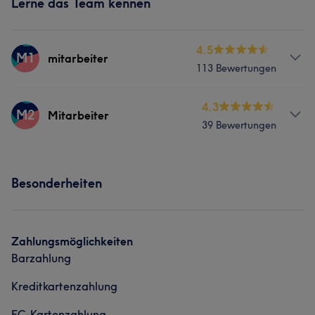
Lerne das Team kennen
4.5
M1
mitarbeiter
113 Bewertungen
Services
4.3
M2
Mitarbeiter
39 Bewertungen
Nägel
Services
Portfolio
Besonderheiten
Nägel
Portfolio
Zahlungsmöglichkeiten
Barzahlung
Kreditkartenzahlung
EC-Kartenzahlung