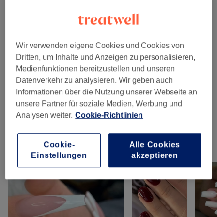
Gel/Acryl
1 Std.
Details anzeigen
Wir verwenden eigene Cookies und Cookies von
Nicht gefunden wonach du gesucht hast?
Alle Services
Dritten, um Inhalte und Anzeigen zu personalisieren,
Medienfunktionen bereitzustellen und unseren
Datenverkehr zu analysieren. Wir geben auch
Maniküre & Pediküre
(
8
)
ab 5 €
Informationen über die Nutzung unserer Webseite an
unsere Partner für soziale Medien, Werbung und
Nagelmodellage
(
11
)
ab 15 €
Analysen weiter.
Cookie-Richtlinien
Cookie-
Alle Cookies
Unsere Arbeit
Einstellungen
akzeptieren
Bild anklicken für weitere Details