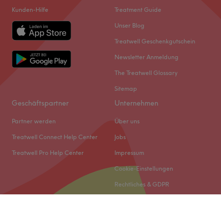
Kunden-Hilfe
Treatment Guide
Unser Blog
Treatwell Geschenkgutschein
Newsletter Anmeldung
The Treatwell Glossary
Sitemap
Geschäftspartner
Unternehmen
Partner werden
Über uns
Treatwell Connect Help Center
Jobs
Treatwell Pro Help Center
Impressum
Cookie-Einstellungen
Rechtliches & GDPR
© 2026 Treatwell DACH GmbH