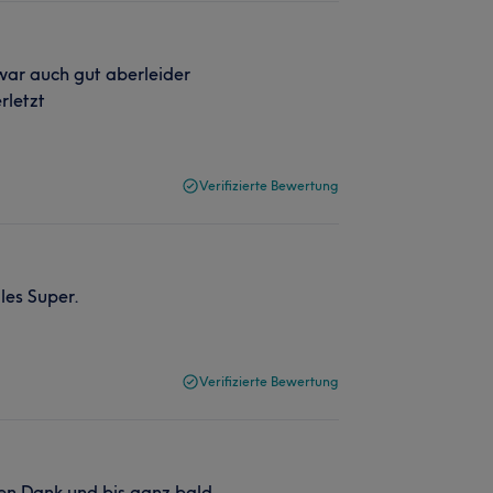
war auch gut aberleider
rletzt
Verifizierte Bewertung
les Super.
Verifizierte Bewertung
ben Dank und bis ganz bald