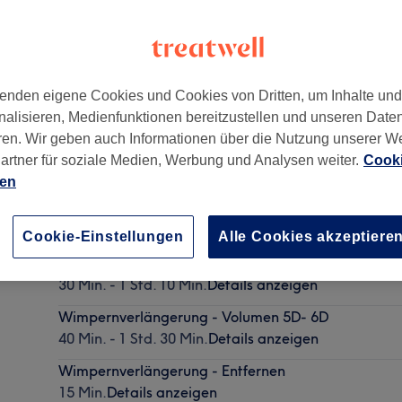
enden eigene Cookies und Cookies von Dritten, um Inhalte un
nalisieren, Medienfunktionen bereitzustellen und unseren Date
n
,
13583
ren. Wir geben auch Informationen über die Nutzung unserer W
artner für soziale Medien, Werbung und Analysen weiter.
Cooki
ien
Wimpernverlängerung - 3D - 4D Technik
30 Min. - 1 Std. 30 Min.
Details anzeigen
Cookie-Einstellungen
Alle Cookies akzeptiere
Wimpernverlängerung - 1:1 Technik
30 Min. - 1 Std. 10 Min.
Details anzeigen
Wimpernverlängerung - Volumen 5D- 6D
40 Min. - 1 Std. 30 Min.
Details anzeigen
Wimpernverlängerung - Entfernen
15 Min.
Details anzeigen