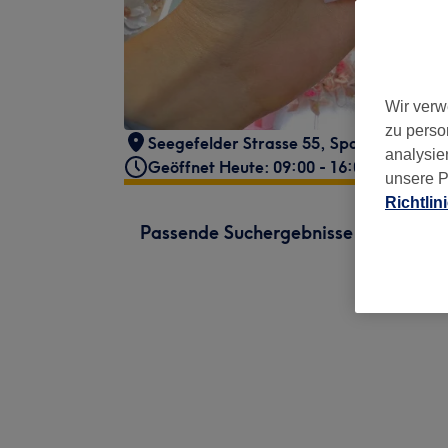
Wir verw
zu perso
Seegefelder Strasse 55
,
Spandau
,
Berli
analysie
Geöffnet Heute: 09:00 - 16:00
unsere P
Richtlin
Passende Suchergebnisse