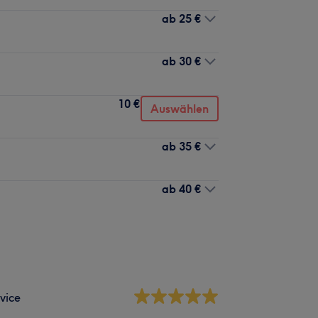
ab
25 €
ab
30 €
10 €
Auswählen
ab
35 €
ab
40 €
vice