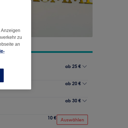
d Anzeigen
nverkehr zu
ebseite an
e-
ab
25 €
n
ab
20 €
ab
30 €
10 €
Auswählen