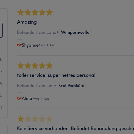
Amazing
Behandelt von Lana
•
Wimpernwelle
Shyanne
•
vor 1 Tag
80
27
toller service! super nettes personal
39
Behandelt von Linh
•
Gel Pediküre
25
Alina
•
vor 1 Tag
31
Kein Service vorhanden. Befindet Behandlung geschni