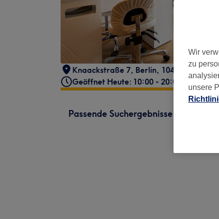
Wir verw
zu perso
Knaackstraße 7
,
Berlin
,
10405
analysie
Geöffnet Heute: 10:00 - 20:00
unsere P
Richtlin
Passende Suchergebnisse