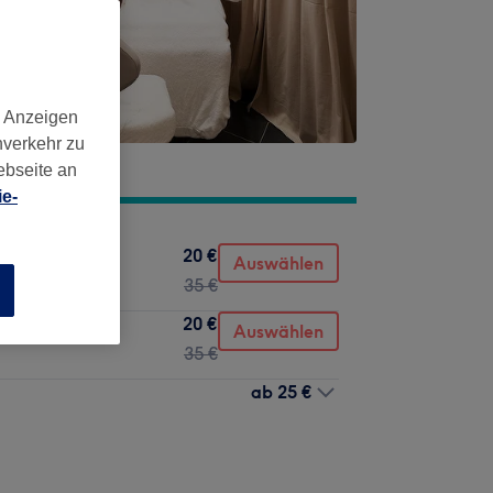
d Anzeigen
nverkehr zu
ebseite an
e-
20 €
Auswählen
35 €
n
20 €
Auswählen
35 €
ab
25 €