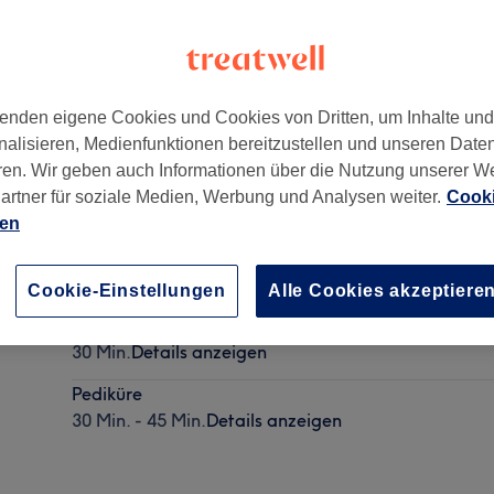
enden eigene Cookies und Cookies von Dritten, um Inhalte un
nalisieren, Medienfunktionen bereitzustellen und unseren Date
ren. Wir geben auch Informationen über die Nutzung unserer W
artner für soziale Medien, Werbung und Analysen weiter.
Cooki
ien
Fußnägel lackieren mit Shellac
30 Min.
Details anzeigen
Cookie-Einstellungen
Alle Cookies akzeptiere
Fingernägel lackieren mit Shellac
30 Min.
Details anzeigen
Pediküre
30 Min. - 45 Min.
Details anzeigen