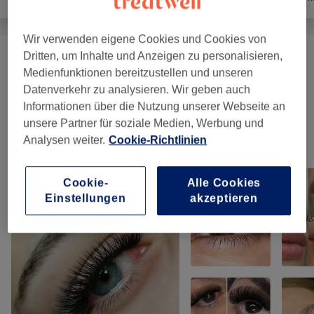
Wir verwenden eigene Cookies und Cookies von
Dritten, um Inhalte und Anzeigen zu personalisieren,
Maniküre & Pediküre
(
13
)
ab 3 €
Medienfunktionen bereitzustellen und unseren
Datenverkehr zu analysieren. Wir geben auch
Nagelmodellage
(
6
)
ab 5 €
Informationen über die Nutzung unserer Webseite an
unsere Partner für soziale Medien, Werbung und
Analysen weiter.
Cookie-Richtlinien
Unsere Arbeit
Bild anklicken für weitere Details
Cookie-
Alle Cookies
Einstellungen
akzeptieren