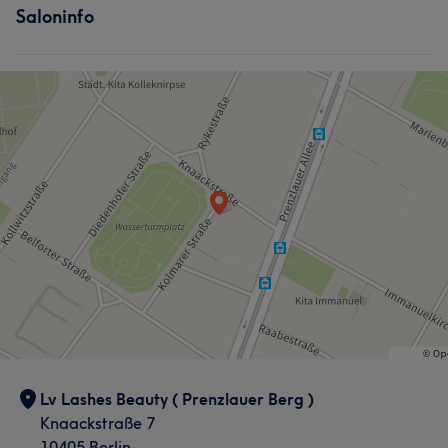
unserer Kunden widerspiegelt.
Saloninfo
Nägel
Gesicht
Massage
Services
Portfolio
Nägel
Friseur
Gesicht
Massage
Haarentfernung
Portfolio
Lv Lashes Beauty ( Prenzlauer Berg )
Knaackstraße 7
10405 Berlin