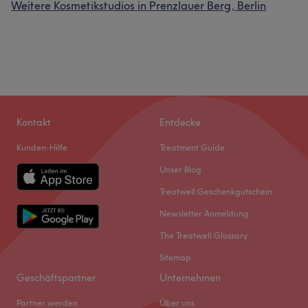
Weitere Kosmetikstudios in Prenzlauer Berg, Berlin
Fürsorglich
16
Kontakt
Entdecke
Kunden-Hilfe
Treatment Guide
Unser Blog
Treatwell Geschenkgutschein
Newsletter Anmeldung
The Treatwell Glossary
Sitemap
Geschäftspartner
Unternehmen
Partner werden
Über uns