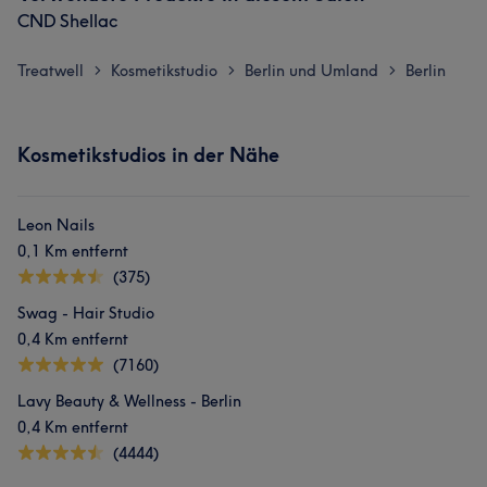
CND Shellac
Treatwell
Kosmetikstudio
Berlin und Umland
Berlin
>
>
>
Kosmetikstudios in der Nähe
Leon Nails
0,1 Km entfernt
(375)
Swag - Hair Studio
0,4 Km entfernt
(7160)
Lavy Beauty & Wellness - Berlin
0,4 Km entfernt
Was unsere Kunden über Lana sagen
(4444)
Kompetent
19
Sympathisch
18
Professionell
17