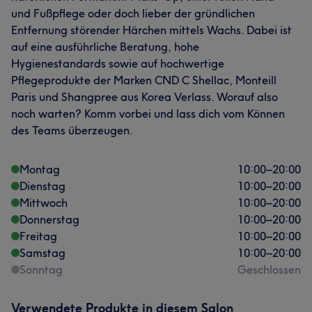
und Fußpflege oder doch lieber der gründlichen
Entfernung störender Härchen mittels Wachs. Dabei ist
auf eine ausführliche Beratung, hohe
Hygienestandards sowie auf hochwertige
Pflegeprodukte der Marken CND C Shellac, Monteill
Paris und Shangpree aus Korea Verlass. Worauf also
noch warten? Komm vorbei und lass dich vom Können
Was unsere Kunden über Linh sagen
des Teams überzeugen.
Professionell
8
Talentiert
6
Kompetent
6
Montag
10:00
–
20:00
Geschult
6
Dienstag
10:00
–
20:00
Mittwoch
10:00
–
20:00
Donnerstag
10:00
–
20:00
Freitag
10:00
–
20:00
Samstag
10:00
–
20:00
Sonntag
Geschlossen
Verwendete Produkte in diesem Salon