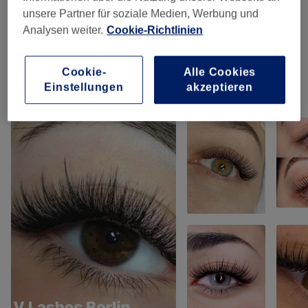
Augenbrauen & Wimpernbehandlungen
(
8
)
unsere Partner für soziale Medien, Werbung und
ab 10 €
Analysen weiter.
Cookie-Richtlinien
Wimpernverlängerungen
(
9
)
ab 10 €
Cookie-
Alle Cookies
Einstellungen
akzeptieren
Unsere Arbeit
Bild anklicken für weitere Details