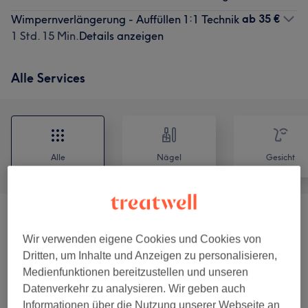
ab
35 €
Wimpernverlängerung - Auffüllen 1:1 Technik
1 Std. 15 Min.
Details anzeigen
Alle Services
Alle
Nägel
Gesicht
Maniküre & Pediküre
(
2
)
ab 15 €
Wir verwenden eigene Cookies und Cookies von
Massagen
(
6
)
ab 15 €
Dritten, um Inhalte und Anzeigen zu personalisieren,
Medienfunktionen bereitzustellen und unseren
Nagelmodellage
(
5
)
Datenverkehr zu analysieren. Wir geben auch
ab 5 €
Informationen über die Nutzung unserer Webseite an